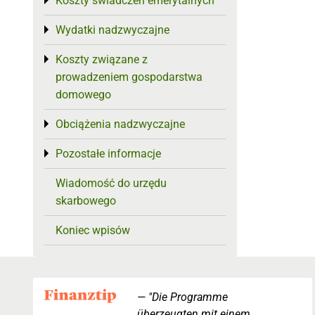
Koszty świadczeń emerytalnych
Toggle menu
Wydatki nadzwyczajne
Toggle menu
Koszty związane z
Toggle menu
prowadzeniem gospodarstwa
domowego
Obciążenia nadzwyczajne
Toggle menu
Pozostałe informacje
Toggle menu
Wiadomość do urzędu
skarbowego
Koniec wpisów
"Die Programme
überzeugten mit einem