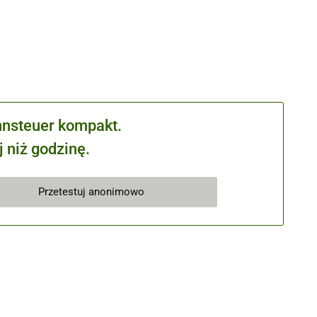
hnsteuer kompakt.
 niż godzinę.
Przetestuj anonimowo