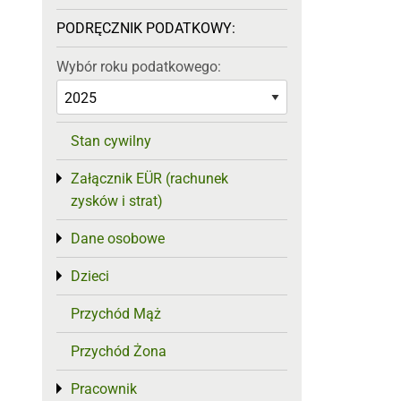
PODRĘCZNIK PODATKOWY:
Wybór roku podatkowego:
Stan cywilny
Załącznik EÜR (rachunek
Toggle menu
zysków i strat)
Dane osobowe
Toggle menu
Dzieci
Toggle menu
Przychód Mąż
Przychód Żona
Pracownik
Toggle menu