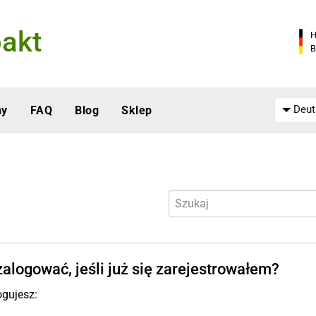
akt
H
B
Deut
ny
FAQ
Blog
Sklep
zalogować, jeśli już się zarejestrowałem?
ogujesz: