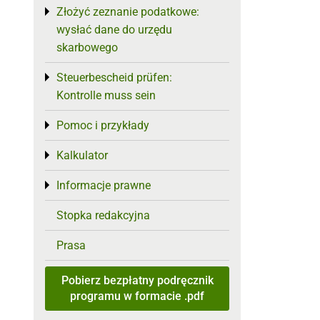
Złożyć zeznanie podatkowe:
Toggle menu
wysłać dane do urzędu
skarbowego
Steuerbescheid prüfen:
Toggle menu
Kontrolle muss sein
Pomoc i przykłady
Toggle menu
Kalkulator
Toggle menu
Informacje prawne
Toggle menu
Stopka redakcyjna
Prasa
Pobierz bezpłatny podręcznik
programu w formacie .pdf