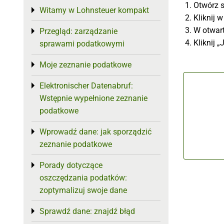
Otwórz 
Witamy w Lohnsteuer kompakt
Toggle menu
Kliknij 
W otwart
Przegląd: zarządzanie
Toggle menu
Kliknij „
sprawami podatkowymi
Moje zeznanie podatkowe
Toggle menu
Elektronischer Datenabruf:
Toggle menu
Wstępnie wypełnione zeznanie
podatkowe
Wprowadź dane: jak sporządzić
Toggle menu
zeznanie podatkowe
Porady dotyczące
Toggle menu
oszczędzania podatków:
zoptymalizuj swoje dane
Sprawdź dane: znajdź błąd
Toggle menu