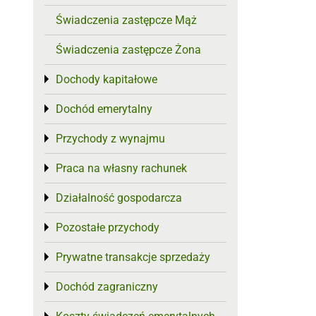
Świadczenia zastępcze Mąż
Świadczenia zastępcze Żona
Dochody kapitałowe
Toggle menu
Dochód emerytalny
Toggle menu
Przychody z wynajmu
Toggle menu
Praca na własny rachunek
Toggle menu
Działalność gospodarcza
Toggle menu
Pozostałe przychody
Toggle menu
Prywatne transakcje sprzedaży
Toggle menu
Dochód zagraniczny
Toggle menu