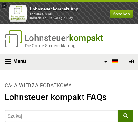
×
Lohnsteuer kompakt App
Ansehen
forium GmbH
kostenlos - In Google Play
Lohnsteuer
kompakt
Die Online-Steuererklärung
Menü
CAŁA WIEDZA PODATKOWA
Lohnsteuer kompakt FAQs