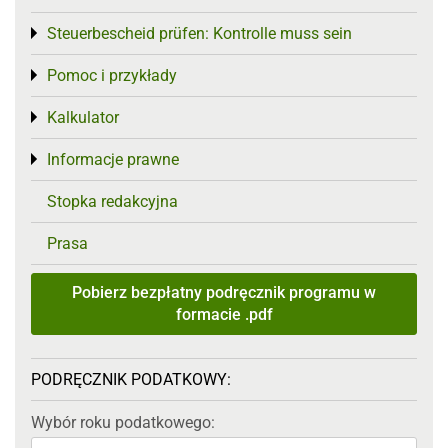
Steuerbescheid prüfen: Kontrolle muss sein
Toggle menu
Pomoc i przykłady
Toggle menu
Kalkulator
Toggle menu
Informacje prawne
Toggle menu
Stopka redakcyjna
Prasa
Pobierz bezpłatny podręcznik programu w
formacie .pdf
PODRĘCZNIK PODATKOWY:
Wybór roku podatkowego: