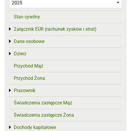
Stan cywilny
Załącznik EÜR (rachunek zysków i strat)
Toggle menu
Dane osobowe
Toggle menu
Dzieci
Toggle menu
Przychód Mąż
Przychód Żona
Pracownik
Toggle menu
Świadczenia zastępcze Mąż
Świadczenia zastępcze Żona
Dochody kapitałowe
Toggle menu