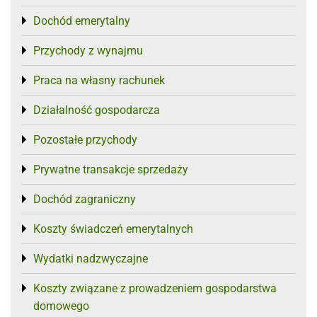
Dochód emerytalny
Toggle menu
Przychody z wynajmu
Toggle menu
Praca na własny rachunek
Toggle menu
Działalność gospodarcza
Toggle menu
Pozostałe przychody
Toggle menu
Prywatne transakcje sprzedaży
Toggle menu
Dochód zagraniczny
Toggle menu
Koszty świadczeń emerytalnych
Toggle menu
Wydatki nadzwyczajne
Toggle menu
Koszty związane z prowadzeniem gospodarstwa
Toggle menu
domowego