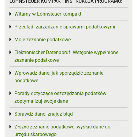
LOHNSTEUER KOMPAKT INSTRUKCJA PROGRAMU:
Witamy w Lohnsteuer kompakt
Toggle menu
Przegląd: zarządzanie sprawami podatkowymi
Toggle menu
Moje zeznanie podatkowe
Toggle menu
Elektronischer Datenabruf: Wstępnie wypełnione
Toggle menu
zeznanie podatkowe
Wprowadź dane: jak sporządzić zeznanie
Toggle menu
podatkowe
Porady dotyczące oszczędzania podatków:
Toggle menu
zoptymalizuj swoje dane
Sprawdź dane: znajdź błąd
Toggle menu
Złożyć zeznanie podatkowe: wysłać dane do
Toggle menu
urzędu skarbowego