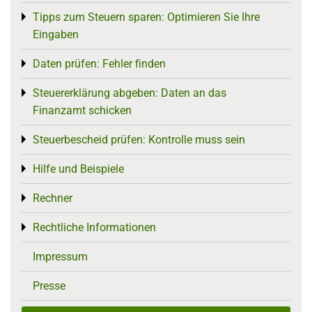
Tipps zum Steuern sparen: Optimieren Sie Ihre
Toggle menu
Eingaben
Daten prüfen: Fehler finden
Toggle menu
Steuererklärung abgeben: Daten an das
Toggle menu
Finanzamt schicken
Steuerbescheid prüfen: Kontrolle muss sein
Toggle menu
Hilfe und Beispiele
Toggle menu
Rechner
Toggle menu
Rechtliche Informationen
Toggle menu
Impressum
Presse