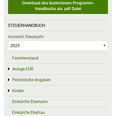
Download des kostenlosen Programm-
Handbuchs als .pdf Datei
STEUERHANDBUCH:
Auswahl Steuerjahr:
Familienstand
Anlage EÜR
Toggle menu
Persönliche Angaben
Toggle menu
Kinder
Toggle menu
Einkünfte Ehemann
Einkünfte Ehefrau