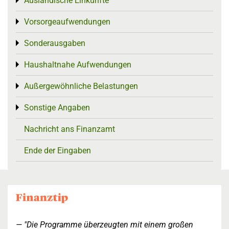
Ausländische Einkünfte
Toggle menu
Vorsorgeaufwendungen
Toggle menu
Sonderausgaben
Toggle menu
Haushaltnahe Aufwendungen
Toggle menu
Außergewöhnliche Belastungen
Toggle menu
Sonstige Angaben
Toggle menu
Nachricht ans Finanzamt
Ende der Eingaben
"Die Programme überzeugten mit einem großen