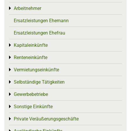
Arbeitnehmer
Toggle menu
Ersatzleistungen Ehemann
Ersatzleistungen Ehefrau
Kapitaleinkünfte
Toggle menu
Renteneinkünfte
Toggle menu
Vermietungseinkünfte
Toggle menu
Selbständige Tätigkeiten
Toggle menu
Gewerbebetriebe
Toggle menu
Sonstige Einkünfte
Toggle menu
Private Veräußerungsgeschäfte
Toggle menu