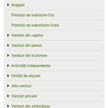
Angajat
Toggle menu
Prestații de subtituire Soț
Prestații de substituire Soția
Venituri din capital
Toggle menu
Venituri din pensii
Toggle menu
Venituri din închiriere
Toggle menu
Activități independente
Toggle menu
Unități de afaceri
Toggle menu
Alte venituri
Toggle menu
Vânzări private
Toggle menu
Venituri din străinătate
Toggle menu