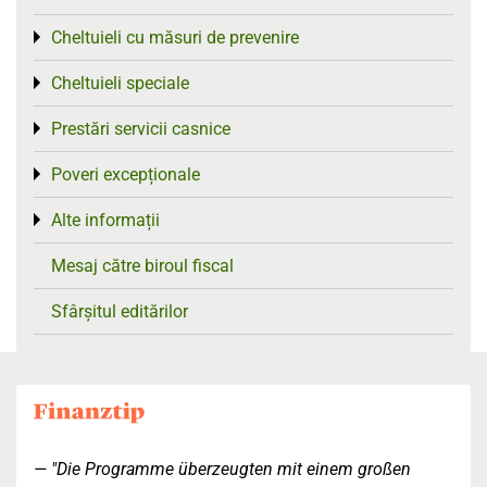
Cheltuieli cu măsuri de prevenire
Toggle menu
Cheltuieli speciale
Toggle menu
Prestări servicii casnice
Toggle menu
Poveri excepționale
Toggle menu
Alte informații
Toggle menu
Mesaj către biroul fiscal
Sfârșitul editărilor
"Die Programme überzeugten mit einem großen