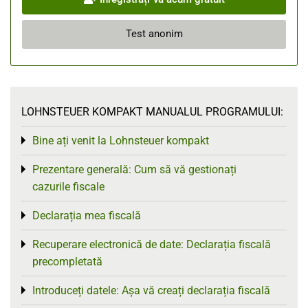
Test anonim
LOHNSTEUER KOMPAKT MANUALUL PROGRAMULUI:
Bine ați venit la Lohnsteuer kompakt
Toggle menu
Prezentare generală: Cum să vă gestionați
Toggle menu
cazurile fiscale
Declarația mea fiscală
Toggle menu
Recuperare electronică de date: Declarația fiscală
Toggle menu
precompletată
Introduceți datele: Așa vă creați declarația fiscală
Toggle menu