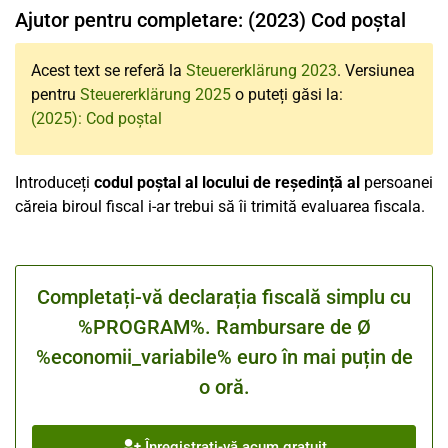
Ajutor pentru completare: (2023) Cod poștal
Acest text se referă la
Steuererklärung 2023
. Versiunea
pentru
Steuererklärung 2025
o puteți găsi la:
(2025): Cod poștal
Introduceți
codul poștal al locului de reședință al
persoanei
căreia biroul fiscal i-ar trebui să îi trimită evaluarea fiscala.
Completați-vă declarația fiscală simplu cu
%PROGRAM%. Rambursare de Ø
%economii_variabile% euro în mai puțin de
o oră.
Înregistrați-vă acum gratuit