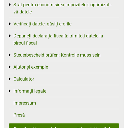
Sfat pentru economisirea impozitelor: optimizați-
Toggle menu
vă datele
Verificați datele: găsiți erorile
Toggle menu
Depuneți declarația fiscală: trimiteți datele la
Toggle menu
biroul fiscal
Steuerbescheid prüfen: Kontrolle muss sein
Toggle menu
Ajutor și exemple
Toggle menu
Calculator
Toggle menu
Informații legale
Toggle menu
Impressum
Presă