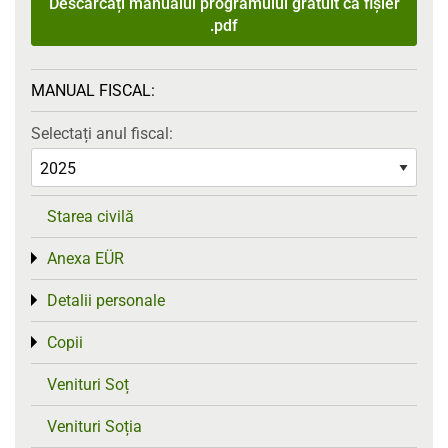
Descărcați manualul programului gratuit ca fișier
.pdf
MANUAL FISCAL:
Selectați anul fiscal:
Starea civilă
Anexa EÜR
Toggle menu
Detalii personale
Toggle menu
Copii
Toggle menu
Venituri Soț
Venituri Soția