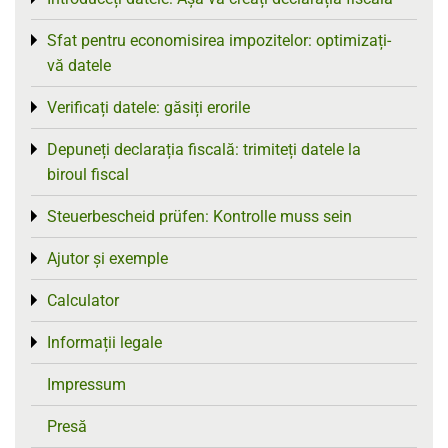
Sfat pentru economisirea impozitelor: optimizați-
Toggle menu
vă datele
Verificați datele: găsiți erorile
Toggle menu
Depuneți declarația fiscală: trimiteți datele la
Toggle menu
biroul fiscal
Steuerbescheid prüfen: Kontrolle muss sein
Toggle menu
Ajutor și exemple
Toggle menu
Calculator
Toggle menu
Informații legale
Toggle menu
Impressum
Presă