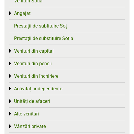
Venituri Soția
Angajat
Toggle menu
Prestații de subtituire Soț
Prestații de substituire Soția
Venituri din capital
Toggle menu
Venituri din pensii
Toggle menu
Venituri din închiriere
Toggle menu
Activități independente
Toggle menu
Unități de afaceri
Toggle menu
Alte venituri
Toggle menu
Vânzări private
Toggle menu