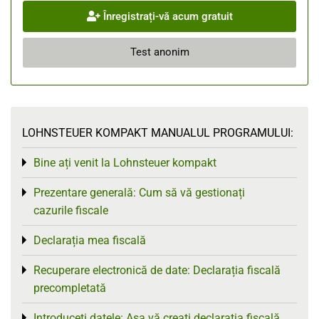
Înregistrați-vă acum gratuit
Test anonim
LOHNSTEUER KOMPAKT MANUALUL PROGRAMULUI:
Bine ați venit la Lohnsteuer kompakt
Toggle menu
Prezentare generală: Cum să vă gestionați
Toggle menu
cazurile fiscale
Declarația mea fiscală
Toggle menu
Recuperare electronică de date: Declarația fiscală
Toggle menu
precompletată
Introduceți datele: Așa vă creați declarația fiscală
Toggle menu