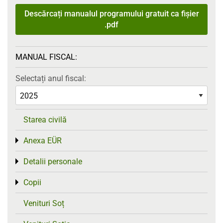
Descărcați manualul programului gratuit ca fișier
.pdf
MANUAL FISCAL:
Selectați anul fiscal:
Starea civilă
Anexa EÜR
Toggle menu
Detalii personale
Toggle menu
Copii
Toggle menu
Venituri Soț