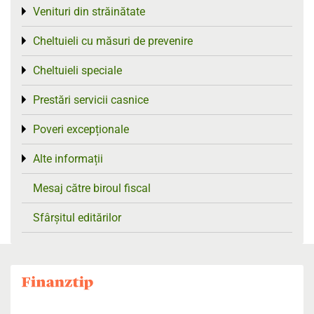
Venituri din străinătate
Toggle menu
Cheltuieli cu măsuri de prevenire
Toggle menu
Cheltuieli speciale
Toggle menu
Prestări servicii casnice
Toggle menu
Poveri excepționale
Toggle menu
Alte informații
Toggle menu
Mesaj către biroul fiscal
Sfârșitul editărilor