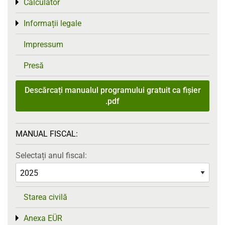
Calculator
Toggle menu
Informații legale
Toggle menu
Impressum
Presă
Descărcați manualul programului gratuit ca fișier
.pdf
MANUAL FISCAL:
Selectați anul fiscal:
Starea civilă
Anexa EÜR
Toggle menu