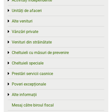
Activități independente
Toggle menu
Unități de afaceri
Toggle menu
Alte venituri
Toggle menu
Vânzări private
Toggle menu
Venituri din străinătate
Toggle menu
Cheltuieli cu măsuri de prevenire
Toggle menu
Cheltuieli speciale
Toggle menu
Prestări servicii casnice
Toggle menu
Poveri excepționale
Toggle menu
Alte informații
Toggle menu
Mesaj către biroul fiscal