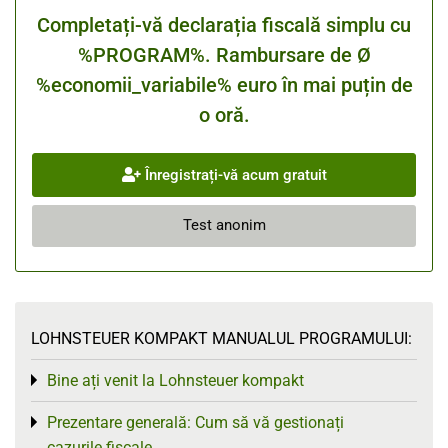
Completați-vă declarația fiscală simplu cu
%PROGRAM%. Rambursare de Ø
%economii_variabile% euro în mai puțin de
o oră.
Înregistrați-vă acum gratuit
Test anonim
LOHNSTEUER KOMPAKT MANUALUL PROGRAMULUI:
Bine ați venit la Lohnsteuer kompakt
Toggle menu
Prezentare generală: Cum să vă gestionați
Toggle menu
cazurile fiscale