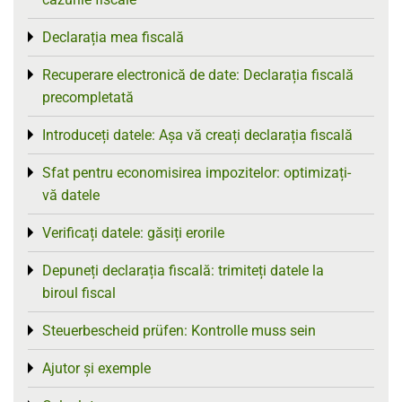
Declarația mea fiscală
Toggle menu
Recuperare electronică de date: Declarația fiscală
Toggle menu
precompletată
Introduceți datele: Așa vă creați declarația fiscală
Toggle menu
Sfat pentru economisirea impozitelor: optimizați-
Toggle menu
vă datele
Verificați datele: găsiți erorile
Toggle menu
Depuneți declarația fiscală: trimiteți datele la
Toggle menu
biroul fiscal
Steuerbescheid prüfen: Kontrolle muss sein
Toggle menu
Ajutor și exemple
Toggle menu