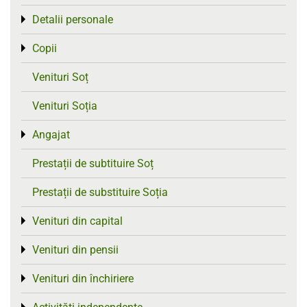
Detalii personale
Toggle menu
Copii
Toggle menu
Venituri Soț
Venituri Soția
Angajat
Toggle menu
Prestații de subtituire Soț
Prestații de substituire Soția
Venituri din capital
Toggle menu
Venituri din pensii
Toggle menu
Venituri din închiriere
Toggle menu