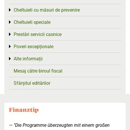
Cheltuieli cu măsuri de prevenire
Toggle menu
Cheltuieli speciale
Toggle menu
Prestări servicii casnice
Toggle menu
Poveri excepționale
Toggle menu
Alte informații
Toggle menu
Mesaj către biroul fiscal
Sfârșitul editărilor
"Die Programme überzeugten mit einem großen