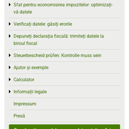
Sfat pentru economisirea impozitelor: optimizați-
Toggle menu
vă datele
Verificați datele: găsiți erorile
Toggle menu
Depuneți declarația fiscală: trimiteți datele la
Toggle menu
biroul fiscal
Steuerbescheid prüfen: Kontrolle muss sein
Toggle menu
Ajutor și exemple
Toggle menu
Calculator
Toggle menu
Informații legale
Toggle menu
Impressum
Presă