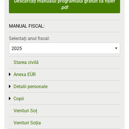
Descărcați manualul programului gratuit ca fișier
.pdf
MANUAL FISCAL:
Selectați anul fiscal:
Starea civilă
Anexa EÜR
Toggle menu
Detalii personale
Toggle menu
Copii
Toggle menu
Venituri Soț
Venituri Soția