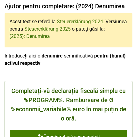
Ajutor pentru completare: (2024) Denumirea
Acest text se referă la
Steuererklärung 2024
. Versiunea
pentru
Steuererklärung 2025
o puteți găsi la:
(2025): Denumirea
Introduceți aici o
denumire
semnificativă
pentru (bunul)
activul respectiv
.
Completați-vă declarația fiscală simplu cu
%PROGRAM%. Rambursare de Ø
%economii_variabile% euro în mai puțin de
o oră.
Înregistrați-vă acum gratuit