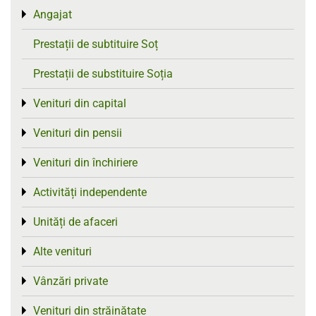
Angajat
Toggle menu
Prestații de subtituire Soț
Prestații de substituire Soția
Venituri din capital
Toggle menu
Venituri din pensii
Toggle menu
Venituri din închiriere
Toggle menu
Activități independente
Toggle menu
Unități de afaceri
Toggle menu
Alte venituri
Toggle menu
Vânzări private
Toggle menu
Venituri din străinătate
Toggle menu