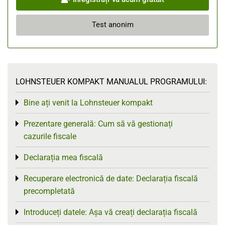
Test anonim
LOHNSTEUER KOMPAKT MANUALUL PROGRAMULUI:
Bine ați venit la Lohnsteuer kompakt
Toggle menu
Prezentare generală: Cum să vă gestionați
Toggle menu
cazurile fiscale
Declarația mea fiscală
Toggle menu
Recuperare electronică de date: Declarația fiscală
Toggle menu
precompletată
Introduceți datele: Așa vă creați declarația fiscală
Toggle menu