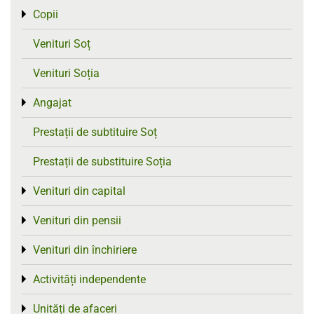
Copii
Toggle menu
Venituri Soț
Venituri Soția
Angajat
Toggle menu
Prestații de subtituire Soț
Prestații de substituire Soția
Venituri din capital
Toggle menu
Venituri din pensii
Toggle menu
Venituri din închiriere
Toggle menu
Activități independente
Toggle menu
Unități de afaceri
Toggle menu