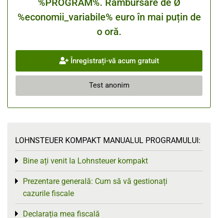
%PROGRAM%. Rambursare de Ø
%economii_variabile% euro în mai puțin de
o oră.
Înregistrați-vă acum gratuit
Test anonim
LOHNSTEUER KOMPAKT MANUALUL PROGRAMULUI:
Bine ați venit la Lohnsteuer kompakt
Toggle menu
Prezentare generală: Cum să vă gestionați
Toggle menu
cazurile fiscale
Declarația mea fiscală
Toggle menu