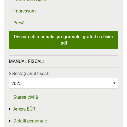
Impressum
Presă
Descărcați manualul programului gratuit ca fișier
.pdf
MANUAL FISCAL:
Selectați anul fiscal:
Starea civilă
Anexa EÜR
Toggle menu
Detalii personale
Toggle menu