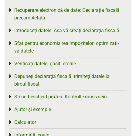
Recuperare electronică de date: Declarația fiscală
Toggle menu
precompletată
Introduceți datele: Așa vă creați declarația fiscală
Toggle menu
Sfat pentru economisirea impozitelor: optimizați-
Toggle menu
vă datele
Verificați datele: găsiți erorile
Toggle menu
Depuneți declarația fiscală: trimiteți datele la
Toggle menu
biroul fiscal
Steuerbescheid prüfen: Kontrolle muss sein
Toggle menu
Ajutor și exemple
Toggle menu
Calculator
Toggle menu
Informații legale
Toggle menu