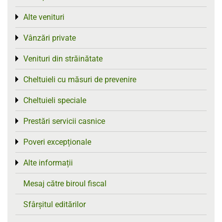
Alte venituri
Toggle menu
Vânzări private
Toggle menu
Venituri din străinătate
Toggle menu
Cheltuieli cu măsuri de prevenire
Toggle menu
Cheltuieli speciale
Toggle menu
Prestări servicii casnice
Toggle menu
Poveri excepționale
Toggle menu
Alte informații
Toggle menu
Mesaj către biroul fiscal
Sfârșitul editărilor