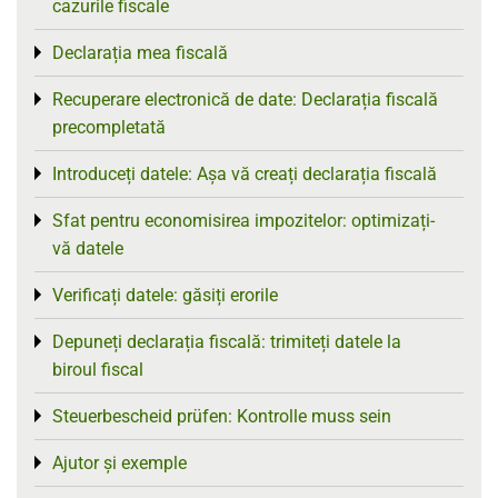
cazurile fiscale
Declarația mea fiscală
Toggle menu
Recuperare electronică de date: Declarația fiscală
Toggle menu
precompletată
Introduceți datele: Așa vă creați declarația fiscală
Toggle menu
Sfat pentru economisirea impozitelor: optimizați-
Toggle menu
vă datele
Verificați datele: găsiți erorile
Toggle menu
Depuneți declarația fiscală: trimiteți datele la
Toggle menu
biroul fiscal
Steuerbescheid prüfen: Kontrolle muss sein
Toggle menu
Ajutor și exemple
Toggle menu