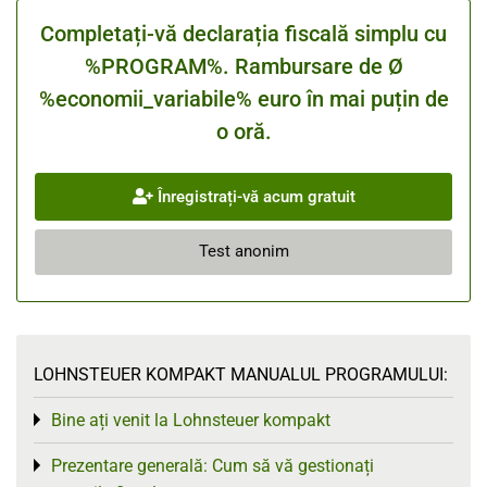
Completați-vă declarația fiscală simplu cu
%PROGRAM%. Rambursare de Ø
%economii_variabile% euro în mai puțin de
o oră.
Înregistrați-vă acum gratuit
Test anonim
LOHNSTEUER KOMPAKT MANUALUL PROGRAMULUI:
Bine ați venit la Lohnsteuer kompakt
Toggle menu
Prezentare generală: Cum să vă gestionați
Toggle menu