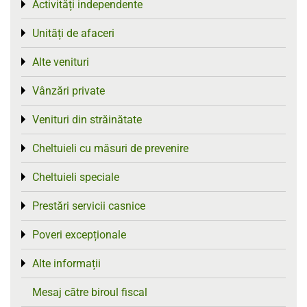
Activități independente
Toggle menu
Unități de afaceri
Toggle menu
Alte venituri
Toggle menu
Vânzări private
Toggle menu
Venituri din străinătate
Toggle menu
Cheltuieli cu măsuri de prevenire
Toggle menu
Cheltuieli speciale
Toggle menu
Prestări servicii casnice
Toggle menu
Poveri excepționale
Toggle menu
Alte informații
Toggle menu
Mesaj către biroul fiscal