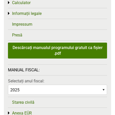
Calculator
Toggle menu
Informații legale
Toggle menu
Impressum
Presă
Descărcați manualul programului gratuit ca fișier
.pdf
MANUAL FISCAL:
Selectați anul fiscal:
Starea civilă
Anexa EÜR
Toggle menu