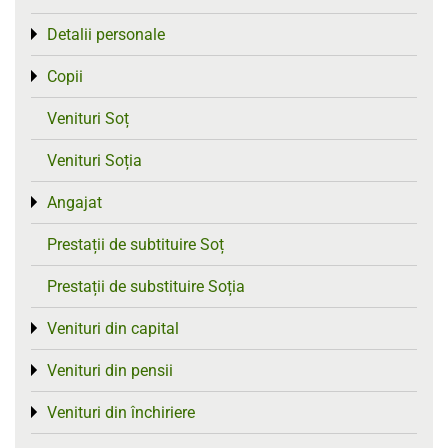
Detalii personale
Toggle menu
Copii
Toggle menu
Venituri Soț
Venituri Soția
Angajat
Toggle menu
Prestații de subtituire Soț
Prestații de substituire Soția
Venituri din capital
Toggle menu
Venituri din pensii
Toggle menu
Venituri din închiriere
Toggle menu