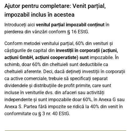
Ajutor pentru completare: Venit parțial,
impozabil inclus în acestea
Introduceți aici
venitul parțial impozabil conținut
în
pierderea din vânzări conform § 16 EStG.
Conform metodei venitului parțial, 60% din venituri și
câștigurile de capital din
investiții în corporații (acțiuni,
acțiuni GmbH, acțiuni cooperatiste) sunt
impozabile. În
schimb, doar 60% din cheltuieli sunt deductibile ca
cheltuieli aferente. Deci, dacă dețineți investiții în corporații
ca active comerciale, trebuie să specificați separat
dividendele și distribuțiile de profit primite, care sunt
incluse în veniturile dvs. din afaceri sau activități
independente și sunt impozabile doar 60%, în Anexa G sau
Anexa S. Partea fără impozite se ridică la 40% din venit în
conformitate cu § 3 nr. 40 EStG.