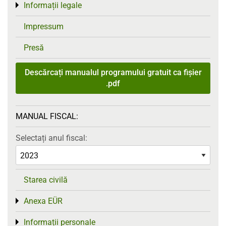
Informații legale
Toggle menu
Impressum
Presă
Descărcați manualul programului gratuit ca fișier
.pdf
MANUAL FISCAL:
Selectați anul fiscal:
Starea civilă
Anexa EÜR
Toggle menu
Informații personale
Toggle menu