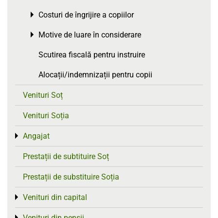
Costuri de îngrijire a copiilor
Toggle menu
Motive de luare în considerare
Toggle menu
Scutirea fiscală pentru instruire
Alocații/indemnizații pentru copii
Venituri Soț
Venituri Soția
Angajat
Toggle menu
Prestații de subtituire Soț
Prestații de substituire Soția
Venituri din capital
Toggle menu
Venituri din pensii