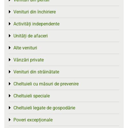
Toggle menu
Venituri din închiriere
Toggle menu
Activități independente
Toggle menu
Unități de afaceri
Toggle menu
Alte venituri
Toggle menu
Vânzări private
Toggle menu
Venituri din străinătate
Toggle menu
Cheltuieli cu măsuri de prevenire
Toggle menu
Cheltuieli speciale
Toggle menu
Cheltuieli legate de gospodărie
Toggle menu
Poveri excepționale
Toggle menu