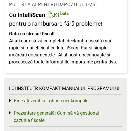
PUTEREA AI PENTRU IMPOZITUL DVS:
beta
Cu
IntelliScan
KI
pentru o rambursare fără probleme!
Gata cu stresul fiscal!
Aflați cum să vă completați declarația fiscală mai
rapid și mai eficient cu IntelliScan. Pur și simplu
încărcați documentele - AI-ul nostru recunoaște și
procesează toate informațiile importante pentru dvs.
LOHNSTEUER KOMPAKT MANUALUL PROGRAMULUI:
Bine ați venit la Lohnsteuer kompakt
Toggle menu
Prezentare generală: Cum să vă gestionați
Toggle menu
cazurile fiscale