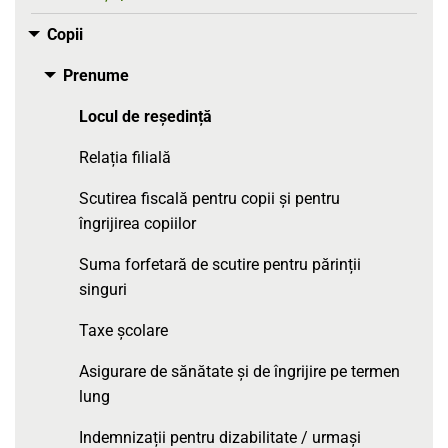
Copii
Toggle menu
Prenume
Toggle menu
Locul de reședință
Relația filială
Scutirea fiscală pentru copii și pentru
îngrijirea copiilor
Suma forfetară de scutire pentru părinții
singuri
Taxe școlare
Asigurare de sănătate și de îngrijire pe termen
lung
Indemnizații pentru dizabilitate / urmași