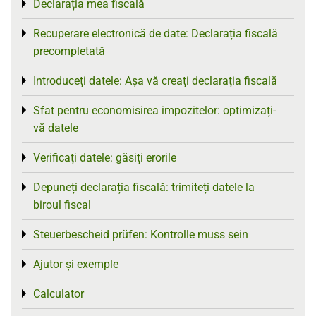
Declarația mea fiscală
Toggle menu
Recuperare electronică de date: Declarația fiscală
Toggle menu
precompletată
Introduceți datele: Așa vă creați declarația fiscală
Toggle menu
Sfat pentru economisirea impozitelor: optimizați-
Toggle menu
vă datele
Verificați datele: găsiți erorile
Toggle menu
Depuneți declarația fiscală: trimiteți datele la
Toggle menu
biroul fiscal
Steuerbescheid prüfen: Kontrolle muss sein
Toggle menu
Ajutor și exemple
Toggle menu
Calculator
Toggle menu