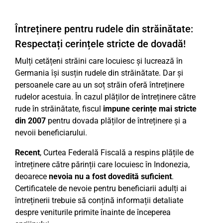
Întreținere pentru rudele din străinătate:
Respectați cerințele stricte de dovadă!
Mulți cetățeni străini care locuiesc și lucrează în
Germania își susțin rudele din străinătate. Dar și
persoanele care au un soț străin oferă întreținere
rudelor acestuia. În cazul plăților de întreținere către
rude în străinătate, fiscul
impune cerințe mai stricte
din 2007
pentru dovada plăților de întreținere și a
nevoii beneficiarului.
Recent
, Curtea Federală Fiscală a respins plățile de
întreținere către părinții care locuiesc în Indonezia,
deoarece
nevoia nu a fost dovedită suficient
.
Certificatele de nevoie pentru beneficiarii adulți ai
întreținerii trebuie să conțină informații detaliate
despre veniturile primite înainte de începerea