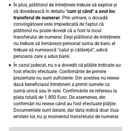
În plus, plătitorul de întreținere trebuie să explice și
să dovedească în detaliu
"cum și când" a avut loc
transferul de numerar
. Prin urmare, o dovadă
convingătoare este împiedicată de faptul că
plătitorul nu poate dovedi că a fost la locul
transferului de numerar. Deși plătitorul de întreținere
nu trebuie să înmâneze personal suma de bani, el
trebuie să numească "calul și călărețul", adică
persoana care a adus banii.
În cazul judecat, nu s-a dovedit că plățile indicate au
fost efectiv efectuate. Confirmările de primire
prezentate nu sunt suficiente. Din acestea nu reiese
dacă beneficiarul întreținerii a primit sumele ca
sumă unică sau în rate. Confirmările se refereau la
plata totală de 1.800 Euro. De asemenea, din
confirmări nu reiese când au fost efectuate plățile.
Documentele sunt datate, dar data indică doar ziua
emiterii lor, nu și momentul transferului de numerar.