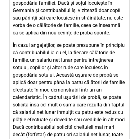
gospodăria familiei. Dacă și soțul locuiește în
Germania și contribuabilul își vizitează doar copiii
sau părinții săi care locuiesc în străinătate, nu este
vorba de o călătorie de familie, ceea ce înseamnă
că se aplică din nou cerințe de probă sporite.
În cazul angajaților, se poate presupune în principiu
că contribuabilul ia cu el, la fiecare călătorie de
familie, un salariu net lunar pentru întreținerea
soțului, copiilor și altor rude care locuiesc în
gospodăria soțului. Această ușurare de probă se
aplică doar pentru până la patru călătorii de familie
efectuate în mod demonstrabil într-un an
calendaristic. În cadrul ușurării de probă, se poate
solicita însă cel mult o sumă care rezultă din faptul
că salariul net lunar înmulțit cu patru este redus cu
plățile efectuate și dovedite sau credibile în alt mod.
Dacă contribuabilul solicită cheltuieli mai mari
decât (forfetar) de patru ori salariul net lunar, toate