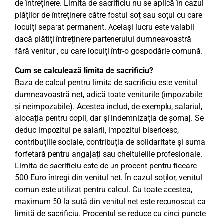
de întreținere. Limita de sacrificiu nu se aplică în cazul
plăților de întreținere către fostul soț sau soțul cu care
locuiți separat permanent. Același lucru este valabil
dacă plătiți întreținere partenerului dumneavoastră
fără venituri, cu care locuiți într-o gospodărie comună.
Cum se calculează limita de sacrificiu?
Baza de calcul pentru limita de sacrificiu este venitul
dumneavoastră net, adică toate veniturile (impozabile
și neimpozabile). Acestea includ, de exemplu, salariul,
alocația pentru copii, dar și indemnizația de șomaj. Se
deduc impozitul pe salarii, impozitul bisericesc,
contribuțiile sociale, contribuția de solidaritate și suma
forfetară pentru angajați sau cheltuielile profesionale.
Limita de sacrificiu este de un procent pentru fiecare
500 Euro întregi din venitul net. În cazul soților, venitul
comun este utilizat pentru calcul. Cu toate acestea,
maximum 50 la sută din venitul net este recunoscut ca
limită de sacrificiu. Procentul se reduce cu cinci puncte