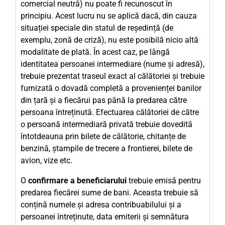
comercial neutră) nu poate fi recunoscut în
principiu. Acest lucru nu se aplică dacă, din cauza
situației speciale din statul de reședință (de
exemplu, zonă de criză), nu este posibilă nicio altă
modalitate de plată. În acest caz, pe lângă
identitatea persoanei intermediare (nume și adresă),
trebuie prezentat traseul exact al călătoriei și trebuie
furnizată o dovadă completă a provenienței banilor
din țară și a fiecărui pas până la predarea către
persoana întreținută. Efectuarea călătoriei de către
o persoană intermediară privată trebuie dovedită
întotdeauna prin bilete de călătorie, chitanțe de
benzină, ștampile de trecere a frontierei, bilete de
avion, vize etc.
O
confirmare a beneficiarului
trebuie emisă pentru
predarea fiecărei sume de bani. Aceasta trebuie să
conțină numele și adresa contribuabilului și a
persoanei întreținute, data emiterii și semnătura