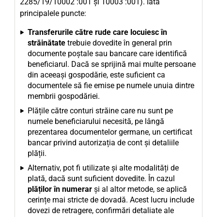
2285/19/10002 :001 și 10003 :001). Iată
principalele puncte:
Transferurile către rude care locuiesc în
străinătate
trebuie dovedite în general prin
documente poștale sau bancare care identifică
beneficiarul. Dacă se sprijină mai multe persoane
din aceeași gospodărie, este suficient ca
documentele să fie emise pe numele unuia dintre
membrii gospodăriei.
Plățile către conturi străine care nu sunt pe
numele beneficiarului necesită, pe lângă
prezentarea documentelor germane, un certificat
bancar privind autorizația de cont și detaliile
plății.
Alternativ, pot fi utilizate și alte modalități de
plată, dacă sunt suficient dovedite. În cazul
plăților în numerar
și al altor metode, se aplică
cerințe mai stricte de dovadă. Acest lucru include
dovezi de retragere, confirmări detaliate ale