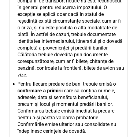
companii de transport neutre nu este recunoscut
în general pentru reducerea impozitului. O
excepție se aplică doar dacă în statul de
reședință există circumstanțe speciale, cum ar fi
o criză, și nu este posibilă o altă modalitate de
plată. În astfel de cazuri, trebuie documentate
identitatea intermediarului, itinerariul și o dovadă
completă a provenienței și predării banilor.
Călătoria trebuie dovedită prin documente
corespunzătoare, cum ar fi bilete, chitanțe de
benzină, controale la frontieră, bilete de avion sau
vize.
Pentru fiecare predare de bani trebuie emisă o
confirmare a primirii
care să conțină numele,
adresele, data și semnătura beneficiarului,
precum și locul și momentul predării banilor.
Confirmarea trebuie emisă imediat la predare
pentru a-și păstra valoarea probatorie.
Confirmările emise ulterior sau consolidate nu
îndeplinesc cerințele de dovadă.