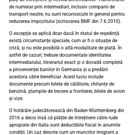
de numerar prin intermediari, inclusiv companii de
transport neutre, nu sunt recunoscute în general pentru
reducerea impozitului (scrisoarea BMF din 7.6.2010).
O excepție se aplică doar dacă în statul de reședință
există circumstanțe speciale, cum ar fi o situație de
criză, și nu este posibilă o altă modalitate de plată. În
astfel de cazuri, trebuie documentate identitatea
intermediarului, itinerariul exact și o dovadă completă
a provenienței banilor în Germania și a predării
acestora către beneficiar. Acest lucru include
documente precum bilete de călătorie, chitanțe de
benzină, ștampile de trecere a frontierei, bilete de avion
și vize.
O hotărâre judecătorească din Baden-Württemberg din
2016 a decis însă că plățile de întreținere către rude
apropiate din Italia sunt deductibile fiscal în anumite
condiții. Un caz descrie cum un muncitor imigrant a