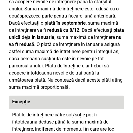
să acopere nevoile de întreținere până la sfârșitul
anului. Suma maximă de întreținere este redusă cu o
douăsprezecea parte pentru fiecare lună anterioară.
Dacă efectuați o
plată în septembrie
, suma maximă
de întreținere va fi
redusă cu 8/12
. Dacă efectuați
plata
unică
deja
în ianuarie
, suma maximă de întreținere
nu
va fi redusă
. O plată de întreținere în ianuarie asigură
astfel suma maximă de întreținere pentru întregul an,
dacă persoana susținută este în nevoie pe tot
parcursul anului. Plata de întreținere ar trebui să
acopere întotdeauna nevoile de trai până la
următoarea plată. Nu contează dacă aceste plăți ating
suma maximă proporțională.
Excepție
Plățile de întreținere către soț/soție pot fi
întotdeauna deduse până la suma maximă de
întreținere, indiferent de momentul în care are loc