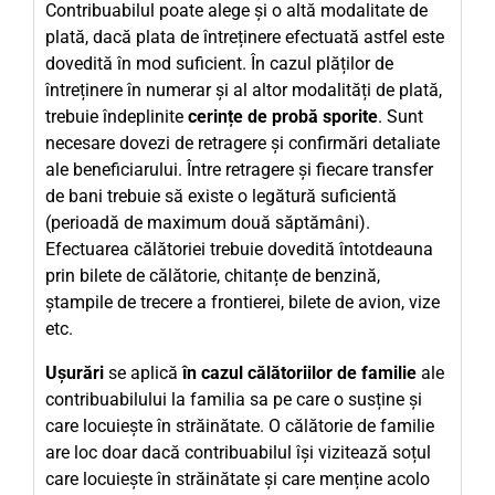
Contribuabilul poate alege și o altă modalitate de
plată, dacă plata de întreținere efectuată astfel este
dovedită în mod suficient. În cazul plăților de
întreținere în numerar și al altor modalități de plată,
trebuie îndeplinite
cerințe de probă sporite
. Sunt
necesare dovezi de retragere și confirmări detaliate
ale beneficiarului. Între retragere și fiecare transfer
de bani trebuie să existe o legătură suficientă
(perioadă de maximum două săptămâni).
Efectuarea călătoriei trebuie dovedită întotdeauna
prin bilete de călătorie, chitanțe de benzină,
ștampile de trecere a frontierei, bilete de avion, vize
etc.
Ușurări
se aplică
în cazul călătoriilor de familie
ale
contribuabilului la familia sa pe care o susține și
care locuiește în străinătate. O călătorie de familie
are loc doar dacă contribuabilul își vizitează soțul
care locuiește în străinătate și care menține acolo