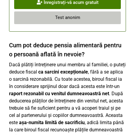
Înregistrați-vă acum gratuit
Test anonim
Cum pot deduce pensia alimentară pentru
o persoană aflată în nevoie?
Dacă plătiți întreținere unui membru al familiei, o puteți
deduce fiscal
ca sarcini excepționale
, fără a se aplica
o sarcină rezonabilă. Cu toate acestea, biroul fiscal ia
în considerare sprijinul doar dacă acesta este într-un
raport rezonabil cu venitul dumneavoastră net
. După
deducerea plăților de întreținere din venitul net, acesta
trebuie să fie suficient pentru a vă acoperi traiul și pe
cel al partenerului și copiilor dumneavoastră. Aceasta
este
așa-numita limită de sacrificiu
, adică limita până
la care biroul fiscal recunoaște plățile dumneavoastră