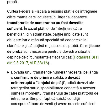
probă.
Curtea Federală Fiscală a respins plățile de întreținere
către mama care locuiește în Ungaria, deoarece
transferurile de numerar nu au fost dovedite
suficient
. În cazul plăților de întreținere către
beneficiarii din străinătate, părțile implicate sunt
obligate într-o măsură specială să coopereze la
clarificare și să obțină mijloacele de probă. Ce
mijloace
de probă
sunt necesare pentru a dovedi o situație
depinde de circumstanțele fiecărui caz (
Hotărârea BFH
din 9.3.2017, VI R 33/16
).
Dovada unui transfer de numerar necesită, pe lângă
o
confirmare de primire
solidă, o
dovadă
neîntreruptă a "lanțului de plăți"
, adică dovezi ale
retragerilor sau disponibilitatea concretă a acestor
sume la momentul transferului de către plătitorul de
întreținere. Simplul fapt că există condiții
corespunzătoare de venit și avere nu este suficient.