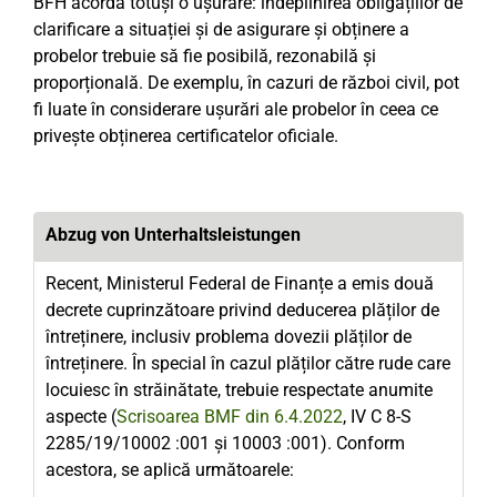
BFH acordă totuși o ușurare: îndeplinirea obligațiilor de
clarificare a situației și de asigurare și obținere a
probelor trebuie să fie posibilă, rezonabilă și
proporțională. De exemplu, în cazuri de război civil, pot
fi luate în considerare ușurări ale probelor în ceea ce
privește obținerea certificatelor oficiale.
Abzug von Unterhaltsleistungen
Recent, Ministerul Federal de Finanțe a emis două
decrete cuprinzătoare privind deducerea plăților de
întreținere, inclusiv problema dovezii plăților de
întreținere. În special în cazul plăților către rude care
locuiesc în străinătate, trebuie respectate anumite
aspecte (
Scrisoarea BMF din 6.4.2022
, IV C 8-S
2285/19/10002 :001 și 10003 :001). Conform
acestora, se aplică următoarele: