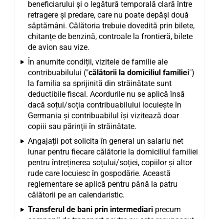
beneficiarului și o legătură temporală clară între
retragere și predare, care nu poate depăși două
săptămâni. Călătoria trebuie dovedită prin bilete,
chitanțe de benzină, controale la frontieră, bilete
de avion sau vize.
În anumite condiții, vizitele de familie ale
contribuabilului ("
călătorii la domiciliul familiei
")
la familia sa sprijinită din străinătate sunt
deductibile fiscal. Acordurile nu se aplică însă
dacă soțul/soția contribuabilului locuiește în
Germania și contribuabilul își vizitează doar
copiii sau părinții în străinătate.
Angajații pot solicita în general un salariu net
lunar pentru fiecare călătorie la domiciliul familiei
pentru întreținerea soțului/soției, copiilor și altor
rude care locuiesc în gospodărie. Această
reglementare se aplică pentru până la patru
călătorii pe an calendaristic.
Transferul de bani prin intermediari
precum