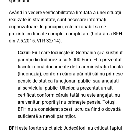
sprijinului.
Având în vedere verificabilitatea limitată a unei situații
realizate în străinătate, sunt necesare informații
cuprinzătoare. În principiu, este rezonabil să se
prezinte certificate complet completate (hotărârea BFH
din 7.5.2015, VI R 32/14).
Cazul:
Fiul care locuiește în Germania și-a susținut
părinții din Indonezia cu 5.000 Euro. El a prezentat
fiscului două documente de la administrația locală
(Indonezia), conform cărora părinții săi nu primesc
pensie de stat ca funcționari publici sau angajați
ai serviciului public. Ulterior, a prezentat un alt
certificat conform căruia tatăl nu este angajat, nu
are venituri proprii și nu primește pensie. Totuși,
BFH nu a considerat acest lucru ca fiind o dovadă
suficientă a nevoii părinților.
BFH
este foarte strict aici: Judecătorii au criticat faptul