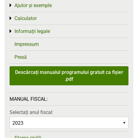
Ajutor și exemple
Toggle menu
Calculator
Toggle menu
Informații legale
Toggle menu
Impressum
Presă
Descărcați manualul programului gratuit ca fișier
.pdf
MANUAL FISCAL:
Selectați anul fiscal:
Starea civilă