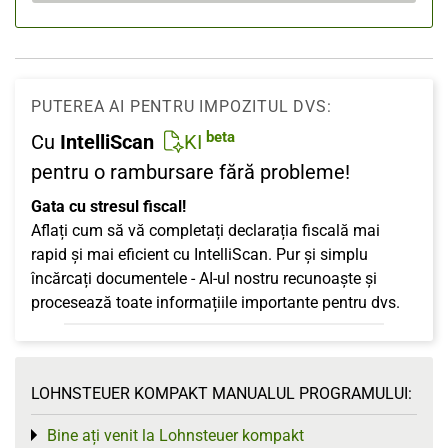
PUTEREA AI PENTRU IMPOZITUL DVS:
beta
Cu
IntelliScan
KI
pentru o rambursare fără probleme!
Gata cu stresul fiscal!
Aflați cum să vă completați declarația fiscală mai
rapid și mai eficient cu IntelliScan. Pur și simplu
încărcați documentele - AI-ul nostru recunoaște și
procesează toate informațiile importante pentru dvs.
LOHNSTEUER KOMPAKT MANUALUL PROGRAMULUI:
Bine ați venit la Lohnsteuer kompakt
Toggle menu