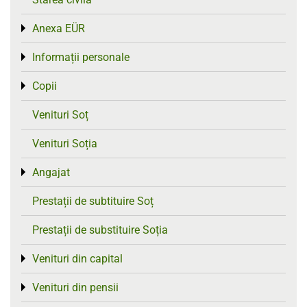
Anexa EÜR
Toggle menu
Informații personale
Toggle menu
Copii
Toggle menu
Venituri Soț
Venituri Soția
Angajat
Toggle menu
Prestații de subtituire Soț
Prestații de substituire Soția
Venituri din capital
Toggle menu
Venituri din pensii
Toggle menu