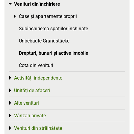
Venituri din închiriere
Toggle menu
Case și apartamente proprii
Toggle menu
Subînchirierea spațiilor închiriate
Unbebaute Grundstücke
Drepturi, bunuri și active imobile
Cota din venituri
Activități independente
Toggle menu
Unități de afaceri
Toggle menu
Alte venituri
Toggle menu
Vânzări private
Toggle menu
Venituri din străinătate
Toggle menu