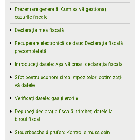
Prezentare generală: Cum să vă gestionați
Toggle menu
cazurile fiscale
Declarația mea fiscală
Toggle menu
Recuperare electronică de date: Declarația fiscală
Toggle menu
precompletată
Introduceți datele: Așa vă creați declarația fiscală
Toggle menu
Sfat pentru economisirea impozitelor: optimizați-
Toggle menu
vă datele
Verificați datele: găsiți erorile
Toggle menu
Depuneți declarația fiscală: trimiteți datele la
Toggle menu
biroul fiscal
Steuerbescheid prüfen: Kontrolle muss sein
Toggle menu