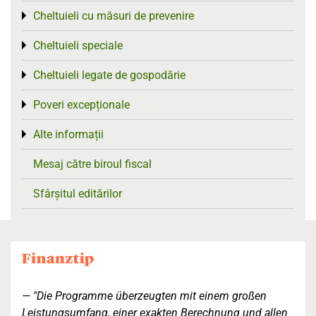
Cheltuieli cu măsuri de prevenire
Toggle menu
Cheltuieli speciale
Toggle menu
Cheltuieli legate de gospodărie
Toggle menu
Poveri excepționale
Toggle menu
Alte informații
Toggle menu
Mesaj către biroul fiscal
Sfârșitul editărilor
"Die Programme überzeugten mit einem großen
Leistungsumfang, einer exakten Berechnung und allen