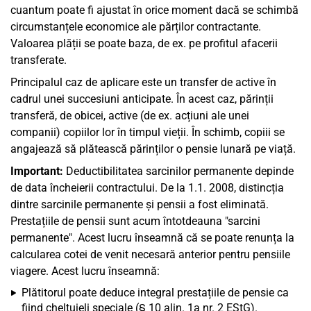
cuantum poate fi ajustat în orice moment dacă se schimbă
circumstanțele economice ale părților contractante.
Valoarea plății se poate baza, de ex. pe profitul afacerii
transferate.
Principalul caz de aplicare este un transfer de active în
cadrul unei succesiuni anticipate. În acest caz, părinții
transferă, de obicei, active (de ex. acțiuni ale unei
companii) copiilor lor în timpul vieții. În schimb, copiii se
angajează să plătească părinților o pensie lunară pe viață.
Important:
Deductibilitatea sarcinilor permanente depinde
de data încheierii contractului. De la 1.1. 2008, distincția
dintre sarcinile permanente și pensii a fost eliminată.
Prestațiile de pensii sunt acum întotdeauna "sarcini
permanente". Acest lucru înseamnă că se poate renunța la
calcularea cotei de venit necesară anterior pentru pensiile
viagere. Acest lucru înseamnă:
Plătitorul poate deduce integral prestațiile de pensie ca
fiind cheltuieli speciale (§ 10 alin. 1a nr. 2 EStG).