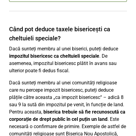
Când pot deduce taxele bisericești ca
cheltuieli speciale?
Dacă sunteți membru al unei biserici, puteți deduce
impozitul bisericesc ca cheltuieli speciale
. De
asemenea, impozitul bisericesc plătit în avans sau
ulterior poate fi dedus fiscal.
Dacă sunteți membru al unei comunități religioase
care nu percepe impozit bisericesc, puteți deduce
plățile către aceasta „ca impozit bisericesc“ – adică 8
sau 9 la sută din impozitul pe venit, în funcție de land.
Pentru aceasta,
biserica trebuie să fie recunoscută ca
corporație de drept public în cel puțin un land
. Este
necesară o confirmare de primire. Exemple de astfel de
comunități religioase sunt Biserica Nou Apostolică,