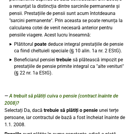
a renunțat la distincția dintre sarcinile permanente și
pensii. Prestațiile de pensii sunt acum întotdeauna
"sarcini permanente". Prin aceasta se poate renunța la
calcularea cotei de venit necesară anterior pentru
pensiile viagere. Acest lucru înseamnă:
Plătitorul
poate
deduce integral prestațiile de pensie
ca fiind cheltuieli speciale (§ 10 alin. 1a nr. 2 EStG).
Beneficiarul pensiei
trebuie
să plătească impozit pe
prestațiile de pensie primite integral ca "alte venituri"
(§ 22 nr. 1a EStG).
A trebuit să plătiți cuiva o pensie (contract înainte de
2008)?
Selectați Da, dacă
trebuie să plătiți o pensie
unei terțe
persoane, iar contractul de bază a fost încheiat înainte de
1.1. 2008.