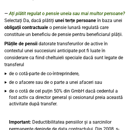
Ați plătit regulat o pensie uneia sau mai multor persoane?
Selectați Da, dacă plătiți
unei terțe persoane
în baza unei
obligații contractuale
o pensie lunară regulată care
constituie un beneficiu de pensie pentru beneficiarul plății.
Plățile de pensii
datorate transferurilor de active în
contextul unei succesiuni anticipate pot fi luate în
considerare ca fiind cheltuieli speciale dacă sunt legate de
transferul
de o cotă-parte de co-întreprindere,
de o afacere sau de o parte a unei afaceri sau
de o cotă de cel puțin 50% din GmbH dacă cedentul a
fost activ ca director general și cesionarul preia această
activitate după transfer.
Important:
Deductibilitatea pensiilor și a sarcinilor
permanente depinde de data contractului. Din 2008, s-