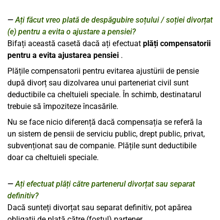
Ați făcut vreo plată de despăgubire soțului / soției divorțat
(e) pentru a evita o ajustare a pensiei?
Bifați această casetă dacă ați efectuat
plăți compensatorii
pentru a evita ajustarea pensiei
.
Plățile compensatorii pentru evitarea ajustürii de pensie
după divorț sau dizolvarea unui parteneriat civil sunt
deductibile ca cheltuieli speciale. În schimb, destinatarul
trebuie să împoziteze încasările.
Nu se face nicio diferență dacă compensația se referă la
un sistem de pensii de serviciu public, drept public, privat,
subvenționat sau de companie. Plățile sunt deductibile
doar ca cheltuieli speciale.
Ați efectuat plăți către partenerul divorțat sau separat
definitiv?
Dacă sunteți divorțat sau separat definitiv, pot apărea
obligații de plată către (fostul) partener.