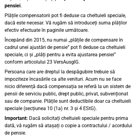
pensiei
.
Plățile compensatorii pot fi deduse ca cheltuieli speciale,
dacă este necesar. Vă rugăm să introduceți suma plăților
efectiv efectuate în paginile următoare.
Începând din 2015, nu numai „plățile de compensare în
cadrul unei ajustări de pensie” pot fi deduse ca cheltuieli
speciale, ci și „plăți pentru a evita ajustarea pensiei”
conform articolului 23 VersAusglG.
Persoana care are dreptul la despăgubire trebuie să
impoziteze încasările ca alte venituri. Acum nu se face
nicio diferență dacă compensația se referă la un sistem de
pensii de serviciu public, drept public, privat, subvenționat
sau de companie. Plățile sunt deductibile doar ca cheltuieli
speciale (secțiunea 10 (1a) nr. 3 și 4 EStG).
Important:
Dacă solicitați cheltuieli speciale pentru prima
dată, vă rugăm să atașați o copie a contractului / acordului
de pensie.