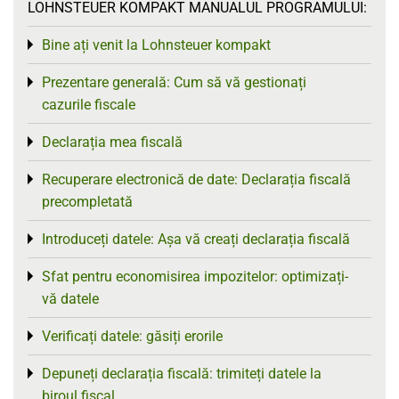
LOHNSTEUER KOMPAKT MANUALUL PROGRAMULUI:
Bine ați venit la Lohnsteuer kompakt
Toggle menu
Prezentare generală: Cum să vă gestionați
Toggle menu
cazurile fiscale
Declarația mea fiscală
Toggle menu
Recuperare electronică de date: Declarația fiscală
Toggle menu
precompletată
Introduceți datele: Așa vă creați declarația fiscală
Toggle menu
Sfat pentru economisirea impozitelor: optimizați-
Toggle menu
vă datele
Verificați datele: găsiți erorile
Toggle menu
Depuneți declarația fiscală: trimiteți datele la
Toggle menu
biroul fiscal