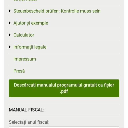
Steuerbescheid prüfen: Kontrolle muss sein
Toggle menu
Ajutor și exemple
Toggle menu
Calculator
Toggle menu
Informații legale
Toggle menu
Impressum
Presă
Descărcați manualul programului gratuit ca fișier
.pdf
MANUAL FISCAL:
Selectați anul fiscal: