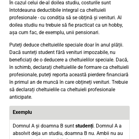
În cazul celui de-al doilea studiu, costurile sunt
întotdeauna deductibile integral ca cheltuieli
profesionale - cu condiția să se obțină și venituri. Al
doilea studiu nu trebuie să fie practicat ca un hobby,
așa cum fac, de exemplu, unii pensionari.
Puteți deduce cheltuielile speciale doar în anul plății.
Dacă sunteți student fără venituri impozabile, nu
beneficiați de o deducere a cheltuielilor speciale. Dacă,
în schimb, declarați cheltuielile de formare ca cheltuieli
profesionale, puteți reporta această pierdere financiară
în primul an de muncă în care obțineți venituri. Trebuie
să declarați cheltuielile ca cheltuieli profesionale
anticipate.
Exemplu
Domnul A și doamna B sunt
studenți
. Domnul A a
absolvit deja un studiu, doamna B nu. Ambii nu au