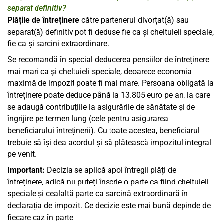
separat definitiv?
Plățile de întreținere
către partenerul divorțat(ă) sau
separat(ă) definitiv pot fi deduse fie ca și cheltuieli speciale,
fie ca și sarcini extraordinare.
Se recomandă în special deducerea pensiilor de întreținere
mai mari ca și cheltuieli speciale, deoarece economia
maximă de impozit poate fi mai mare. Persoana obligată la
întreținere poate deduce până la 13.805 euro pe an, la care
se adaugă contribuțiile la asigurările de sănătate și de
îngrijire pe termen lung (cele pentru asigurarea
beneficiarului întreținerii). Cu toate acestea, beneficiarul
trebuie să își dea acordul și să plătească impozitul integral
pe venit.
Important:
Decizia se aplică apoi întregii plăți de
întreținere, adică nu puteți înscrie o parte ca fiind cheltuieli
speciale și cealaltă parte ca sarcină extraordinară în
declarația de impozit. Ce decizie este mai bună depinde de
fiecare caz în parte.