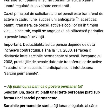
Pensiile
sunt plătite în sume constante, adică o plată
lunară regulată cu o valoare constantă.
Cazul principal de solicitare a unei pensii este transferul de
active în cadrul unei succesiuni anticipate. În acest caz,
părinții transferă, de obicei, activele copiilor lor în timpul
vieții. În schimb, copiii se angajează să plătească părinților
o pensie lunară pe viață.
Important:
Deductibilitatea ca pensie depinde de data
încheierii contractului. Până la 1.1. 2008, se făcea o
distincție între sarcinile permanente și pensii. Începând cu
2008, prestațiile de pensie datorate transferurilor de active
în cadrul unei succesiuni anticipate sunt întotdeauna
"sarcini permanente".
Ați plătit cuiva bani ca o povară permanentă?
Selectați Da, dacă ați
plătit unei terțe persoane plăți sub
forma unei sarcini permanente
.
Sarcinile permanente
sunt plăți lunare regulate al căror