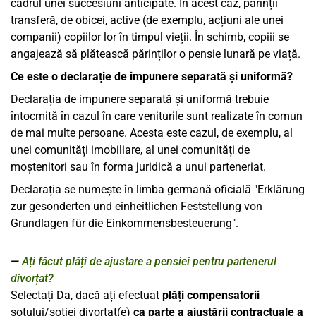
cadrul unei succesiuni anticipate. În acest caz, părinții
transferă, de obicei, active (de exemplu, acțiuni ale unei
companii) copiilor lor în timpul vieții. În schimb, copiii se
angajează să plătească părinților o pensie lunară pe viață.
Ce este o declarație de impunere separată și uniformă?
Declarația de impunere separată și uniformă trebuie
întocmită în cazul în care veniturile sunt realizate în comun
de mai multe persoane. Acesta este cazul, de exemplu, al
unei comunități imobiliare, al unei comunități de
moștenitori sau în forma juridică a unui parteneriat.
Declarația se numește în limba germană oficială "Erklärung
zur gesonderten und einheitlichen Feststellung von
Grundlagen für die Einkommensbesteuerung".
Ați făcut plăți de ajustare a pensiei pentru partenerul
divorțat?
Selectați Da, dacă ați efectuat
plăți compensatorii
soțului/soției divorțat(e)
ca parte a ajustării contractuale a