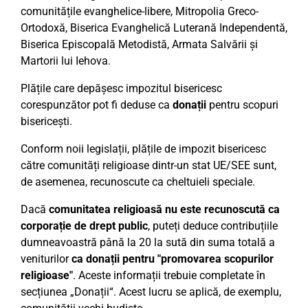
comunitățile evanghelice-libere, Mitropolia Greco-
Ortodoxă, Biserica Evanghelică Luterană Independentă,
Biserica Episcopală Metodistă, Armata Salvării și
Martorii lui Iehova.
Plățile care depășesc impozitul bisericesc
corespunzător pot fi deduse ca
donații
pentru scopuri
bisericești.
Conform noii legislații, plățile de impozit bisericesc
către comunități religioase dintr-un stat UE/SEE sunt,
de asemenea, recunoscute ca cheltuieli speciale.
Dacă
comunitatea religioasă nu este recunoscută ca
corporație de drept public
, puteți deduce contribuțiile
dumneavoastră până la 20 la sută din suma totală a
veniturilor
ca donații pentru "promovarea scopurilor
religioase"
. Aceste informații trebuie completate în
secțiunea „Donații“. Acest lucru se aplică, de exemplu,