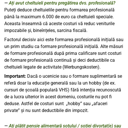
Ați avut cheltuieli pentru pregătirea dvs. profesională?
Puteți deduce cheltuielile pentru formarea profesională
până la maximum 6.000 de euro ca cheltuieli speciale.
Aceasta înseamnă că aceste costuri vă reduc veniturile
impozabile și, bineînțeles, sarcina fiscală.
Factorul decisiv aici este formarea profesională inițială sau
un prim studiu ca formare profesională inițială. Alte măsuri
de formare profesională după prima calificare sunt costuri
de formare profesională continuă și deci deductibile ca
cheltuieli legate de activitate (Werbungskosten).
Important:
Dacă o ucenicie sau o formare suplimentară se
referă doar la educație generală sau la un hobby (de ex.
cursuri de școală populară VHS) fără intenția recunoscută
de a lucra ulterior în acest domeniu, costurile nu pot fi
deduse. Astfel de costuri sunt „hobby” sau „afaceri
private” și nu sunt deductibile din impozit.
Ați plătit pensie alimentară soțului / soției divorțat(e) sau