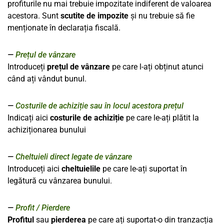
profiturile nu mai trebuie impozitate indiferent de valoarea
acestora. Sunt
scutite de impozite
și nu trebuie să fie
menționate în declarația fiscală.
Prețul de vânzare
Introduceți
prețul de vânzare
pe care l-ați obținut atunci
când ați vândut bunul.
Costurile de achiziție sau în locul acestora prețul
Indicați aici
costurile de achiziție
pe care le-ați plătit la
achiziționarea bunului
Cheltuieli direct legate de vânzare
Introduceți aici
cheltuielile
pe care le-ați suportat în
legătură cu vânzarea bunului.
Profit / Pierdere
Profitul
sau
pierderea
pe care ați suportat-o din tranzacția