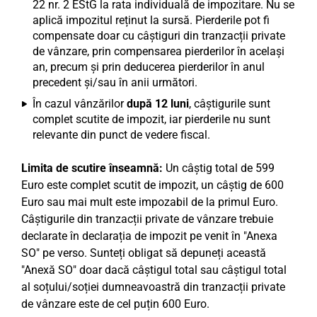
22 nr. 2 EStG la rata individuală de impozitare. Nu se
aplică impozitul reținut la sursă. Pierderile pot fi
compensate doar cu câștiguri din tranzacții private
de vânzare, prin compensarea pierderilor în același
an, precum și prin deducerea pierderilor în anul
precedent și/sau în anii următori.
În cazul vânzărilor
după 12 luni
, câștigurile sunt
complet scutite de impozit, iar pierderile nu sunt
relevante din punct de vedere fiscal.
Limita de scutire înseamnă:
Un câștig total de 599
Euro este complet scutit de impozit, un câștig de 600
Euro sau mai mult este impozabil de la primul Euro.
Câștigurile din tranzacții private de vânzare trebuie
declarate în declarația de impozit pe venit în "Anexa
SO" pe verso. Sunteți obligat să depuneți această
"Anexă SO" doar dacă câștigul total sau câștigul total
al soțului/soției dumneavoastră din tranzacții private
de vânzare este de cel puțin 600 Euro.