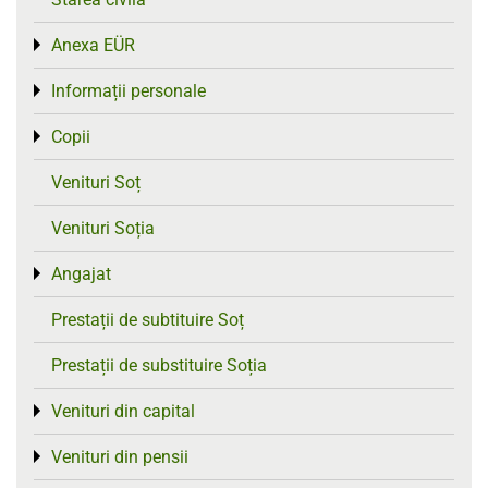
Anexa EÜR
Toggle menu
Informații personale
Toggle menu
Copii
Toggle menu
Venituri Soț
Venituri Soția
Angajat
Toggle menu
Prestații de subtituire Soț
Prestații de substituire Soția
Venituri din capital
Toggle menu
Venituri din pensii
Toggle menu