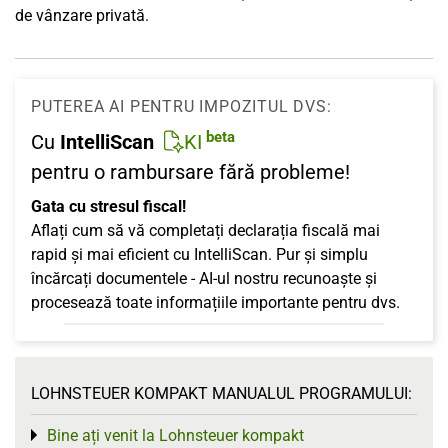
de vânzare privată.
PUTEREA AI PENTRU IMPOZITUL DVS:
beta
Cu
IntelliScan
KI
pentru o rambursare fără probleme!
Gata cu stresul fiscal!
Aflați cum să vă completați declarația fiscală mai
rapid și mai eficient cu IntelliScan. Pur și simplu
încărcați documentele - AI-ul nostru recunoaște și
procesează toate informațiile importante pentru dvs.
LOHNSTEUER KOMPAKT MANUALUL PROGRAMULUI:
Bine ați venit la Lohnsteuer kompakt
Toggle menu