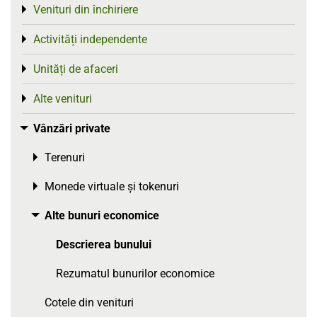
Venituri din închiriere
Toggle menu
Activități independente
Toggle menu
Unități de afaceri
Toggle menu
Alte venituri
Toggle menu
Vânzări private
Toggle menu
Terenuri
Toggle menu
Monede virtuale și tokenuri
Toggle menu
Alte bunuri economice
Toggle menu
Descrierea bunului
Rezumatul bunurilor economice
Cotele din venituri