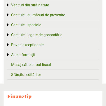
Venituri din străinătate
Toggle menu
Cheltuieli cu măsuri de prevenire
Toggle menu
Cheltuieli speciale
Toggle menu
Cheltuieli legate de gospodărie
Toggle menu
Poveri excepționale
Toggle menu
Alte informații
Toggle menu
Mesaj către biroul fiscal
Sfârșitul editărilor