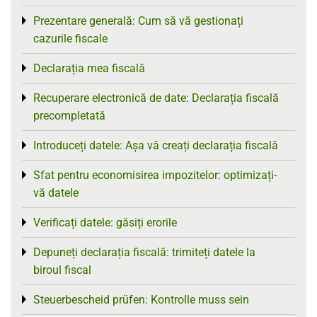
Prezentare generală: Cum să vă gestionați
Toggle menu
cazurile fiscale
Declarația mea fiscală
Toggle menu
Recuperare electronică de date: Declarația fiscală
Toggle menu
precompletată
Introduceți datele: Așa vă creați declarația fiscală
Toggle menu
Sfat pentru economisirea impozitelor: optimizați-
Toggle menu
vă datele
Verificați datele: găsiți erorile
Toggle menu
Depuneți declarația fiscală: trimiteți datele la
Toggle menu
biroul fiscal
Steuerbescheid prüfen: Kontrolle muss sein
Toggle menu