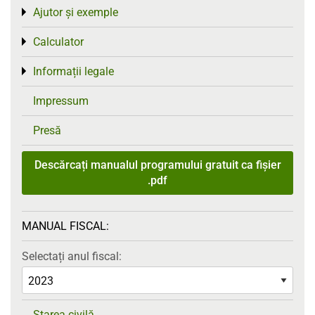
Ajutor și exemple
Toggle menu
Calculator
Toggle menu
Informații legale
Toggle menu
Impressum
Presă
Descărcați manualul programului gratuit ca fișier
.pdf
MANUAL FISCAL:
Selectați anul fiscal:
Starea civilă