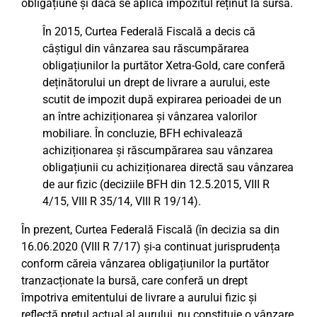
obligațiune și dacă se aplică impozitul reținut la sursă.
În 2015, Curtea Federală Fiscală a decis că
câștigul din vânzarea sau răscumpărarea
obligațiunilor la purtător Xetra-Gold, care conferă
deținătorului un drept de livrare a aurului, este
scutit de impozit după expirarea perioadei de un
an între achiziționarea și vânzarea valorilor
mobiliare. În concluzie, BFH echivalează
achiziționarea și răscumpărarea sau vânzarea
obligațiunii cu achiziționarea directă sau vânzarea
de aur fizic (deciziile BFH din 12.5.2015, VIII R
4/15, VIII R 35/14, VIII R 19/14).
În prezent, Curtea Federală Fiscală (în decizia sa din
16.06.2020 (VIII R 7/17) și-a continuat jurisprudența
conform căreia vânzarea obligațiunilor la purtător
tranzacționate la bursă, care conferă un drept
împotriva emitentului de livrare a aurului fizic și
reflectă prețul actual al aurului, nu constituie o vânzare