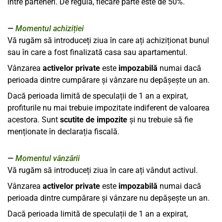
între parteneri. De regulă, fiecare parte este de 50%.
Momentul achiziției
Vă rugăm să introduceți ziua în care ați achiziționat bunul
sau în care a fost finalizată casa sau apartamentul.
Vânzarea
activelor private
este
impozabilă
numai dacă
perioada dintre cumpărare și vânzare nu depășește un an.
Dacă perioada limită de speculații de 1 an a expirat,
profiturile nu mai trebuie impozitate indiferent de valoarea
acestora. Sunt
scutite de impozite
și nu trebuie să fie
menționate în declarația fiscală.
Momentul vânzării
Vă rugăm să introduceți ziua în care ați vândut activul.
Vânzarea
activelor private
este
impozabilă
numai dacă
perioada dintre cumpărare și vânzare nu depășește un an.
Dacă perioada limită de speculații de 1 an a expirat,