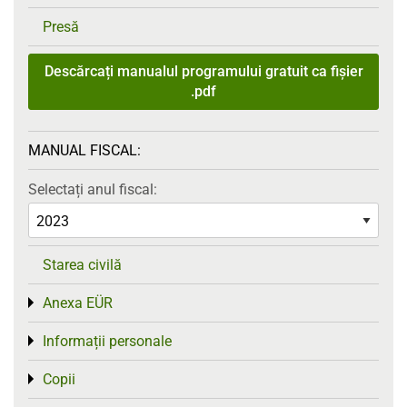
Presă
Descărcați manualul programului gratuit ca fișier
.pdf
MANUAL FISCAL:
Selectați anul fiscal:
Starea civilă
Anexa EÜR
Toggle menu
Informații personale
Toggle menu
Copii
Toggle menu