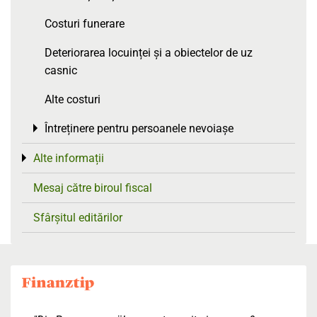
Costuri funerare
Deteriorarea locuinței și a obiectelor de uz
casnic
Alte costuri
Întreținere pentru persoanele nevoiașe
Toggle menu
Alte informații
Toggle menu
Mesaj către biroul fiscal
Sfârșitul editărilor