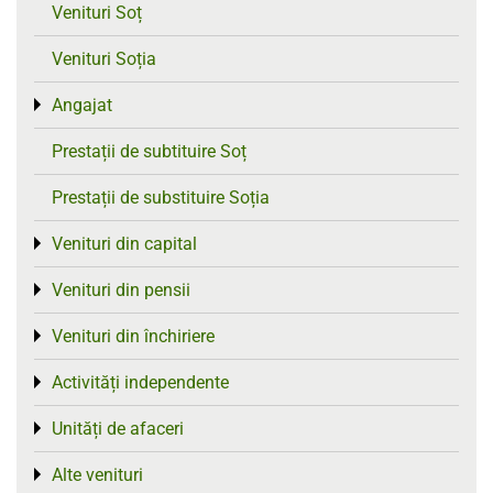
Venituri Soț
Venituri Soția
Angajat
Toggle menu
Prestații de subtituire Soț
Prestații de substituire Soția
Venituri din capital
Toggle menu
Venituri din pensii
Toggle menu
Venituri din închiriere
Toggle menu
Activități independente
Toggle menu
Unități de afaceri
Toggle menu
Alte venituri
Toggle menu