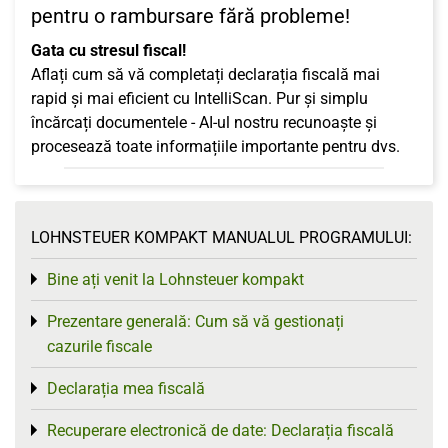
pentru o rambursare fără probleme!
Gata cu stresul fiscal!
Aflați cum să vă completați declarația fiscală mai
rapid și mai eficient cu IntelliScan. Pur și simplu
încărcați documentele - AI-ul nostru recunoaște și
procesează toate informațiile importante pentru dvs.
LOHNSTEUER KOMPAKT MANUALUL PROGRAMULUI:
Bine ați venit la Lohnsteuer kompakt
Toggle menu
Prezentare generală: Cum să vă gestionați
Toggle menu
cazurile fiscale
Declarația mea fiscală
Toggle menu
Recuperare electronică de date: Declarația fiscală
Toggle menu