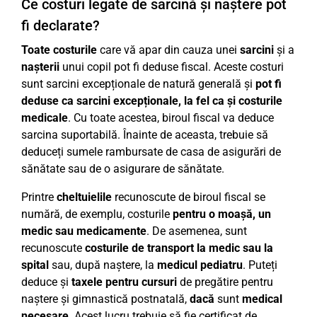
Ce costuri legate de sarcină și naștere pot
fi declarate?
Toate costurile
care vă apar din cauza unei
sarcini
și a
nașterii
unui copil pot fi deduse fiscal. Aceste costuri
sunt sarcini excepționale de natură generală și
pot fi
deduse ca sarcini excepționale, la fel ca și costurile
medicale
. Cu toate acestea, biroul fiscal va deduce
sarcina suportabilă. Înainte de aceasta, trebuie să
deduceți sumele rambursate de casa de asigurări de
sănătate sau de o asigurare de sănătate.
Printre
cheltuielile
recunoscute de biroul fiscal se
numără, de exemplu, costurile
pentru o moașă, un
medic sau medicamente
. De asemenea, sunt
recunoscute
costurile de transport la medic sau la
spital
sau, după naștere, la
medicul pediatru
. Puteți
deduce și
taxele pentru cursuri
de pregătire pentru
naștere și gimnastică postnatală,
dacă
sunt
medical
necesare
. Acest lucru trebuie să fie certificat de