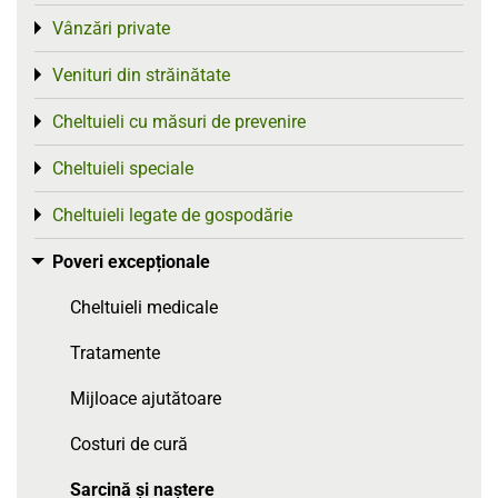
Vânzări private
Toggle menu
Venituri din străinătate
Toggle menu
Cheltuieli cu măsuri de prevenire
Toggle menu
Cheltuieli speciale
Toggle menu
Cheltuieli legate de gospodărie
Toggle menu
Poveri excepționale
Toggle menu
Cheltuieli medicale
Tratamente
Mijloace ajutătoare
Costuri de cură
Sarcină și naștere