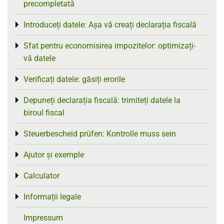
precompletată
Introduceți datele: Așa vă creați declarația fiscală
Toggle menu
Sfat pentru economisirea impozitelor: optimizați-
Toggle menu
vă datele
Verificați datele: găsiți erorile
Toggle menu
Depuneți declarația fiscală: trimiteți datele la
Toggle menu
biroul fiscal
Steuerbescheid prüfen: Kontrolle muss sein
Toggle menu
Ajutor și exemple
Toggle menu
Calculator
Toggle menu
Informații legale
Toggle menu
Impressum