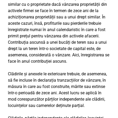
similar cu o proprietate dacă vânzarea proprietății din
activele firmei se face în termen de zece ani de la
achiziționarea proprietății sau a unui drept similar. În
aceste cazuri, însă, profiturile sau pierderile trebuie
înregistrate numai în anul calendaristic în care a fost
primit prețul pentru vânzarea din activele afacerii.
Contribuția ascunsă a unei bucăți de teren sau a unui
drept la un teren într-o societate de capital este, de
asemenea, considerată o vânzare. Aici, înregistrarea se
face în anul contribuției ascuns.
Clădirile și anexele le exterioare trebuie, de asemenea,
să fie incluse în declarația tranzacțiilor de vânzare, în
măsura în care au fost construite, mărite sau extinse
într-o perioadă de zece ani. Acest lucru se aplică în
mod corespunzător părților independente ale clădirii,
locuințelor sau camerelor deținute parțial.