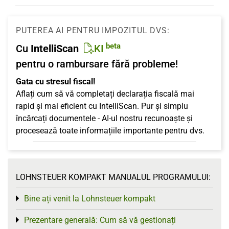
PUTEREA AI PENTRU IMPOZITUL DVS:
beta
Cu
IntelliScan
KI
pentru o rambursare fără probleme!
Gata cu stresul fiscal!
Aflați cum să vă completați declarația fiscală mai
rapid și mai eficient cu IntelliScan. Pur și simplu
încărcați documentele - AI-ul nostru recunoaște și
procesează toate informațiile importante pentru dvs.
LOHNSTEUER KOMPAKT MANUALUL PROGRAMULUI:
Bine ați venit la Lohnsteuer kompakt
Toggle menu
Prezentare generală: Cum să vă gestionați
Toggle menu