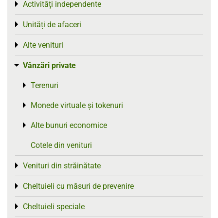
Activități independente
Toggle menu
Unități de afaceri
Toggle menu
Alte venituri
Toggle menu
Vânzări private
Toggle menu
Terenuri
Toggle menu
Monede virtuale și tokenuri
Toggle menu
Alte bunuri economice
Toggle menu
Cotele din venituri
Venituri din străinătate
Toggle menu
Cheltuieli cu măsuri de prevenire
Toggle menu
Cheltuieli speciale
Toggle menu