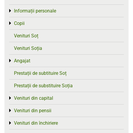
Informații personale
Toggle menu
Copii
Toggle menu
Venituri Soț
Venituri Soția
Angajat
Toggle menu
Prestații de subtituire Soț
Prestații de substituire Soția
Venituri din capital
Toggle menu
Venituri din pensii
Toggle menu
Venituri din închiriere
Toggle menu