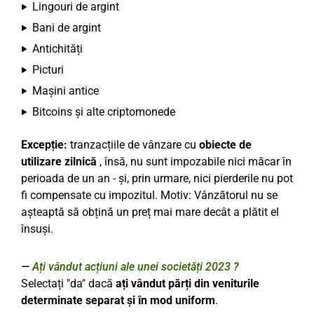
Lingouri de argint
Bani de argint
Antichități
Picturi
Mașini antice
Bitcoins și alte criptomonede
Excepție:
tranzacțiile de vânzare cu
obiecte de
utilizare zilnică
, însă, nu sunt impozabile nici măcar în
perioada de un an - și, prin urmare, nici pierderile nu pot
fi compensate cu impozitul. Motiv: Vânzătorul nu se
așteaptă să obțină un preț mai mare decât a plătit el
însuși.
Ați vândut acțiuni ale unei societăți 2023 ?
Selectați "da" dacă
ați vândut părți din veniturile
determinate separat și în mod uniform
.