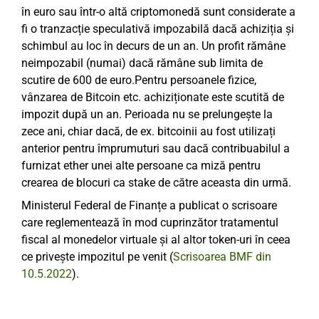
în euro sau într-o altă criptomonedă sunt considerate a
fi o tranzacție speculativă impozabilă dacă achiziția și
schimbul au loc în decurs de un an. Un profit rămâne
neimpozabil (numai) dacă rămâne sub limita de
scutire de 600 de euro.Pentru persoanele fizice,
vânzarea de Bitcoin etc. achiziționate este scutită de
impozit după un an. Perioada nu se prelungește la
zece ani, chiar dacă, de ex. bitcoinii au fost utilizați
anterior pentru împrumuturi sau dacă contribuabilul a
furnizat ether unei alte persoane ca miză pentru
crearea de blocuri ca stake de către aceasta din urmă.
Ministerul Federal de Finanțe a publicat o scrisoare
care reglementează în mod cuprinzător tratamentul
fiscal al monedelor virtuale și al altor token-uri în ceea
ce privește impozitul pe venit (
Scrisoarea BMF din
10.5.2022
).