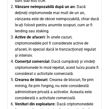
sunt sub 600 EUR.
Vânzare neimpozabilă după un an:
Dacă
dețineți criptomonede mai mult de un an,
vânzarea este de obicei neimpozabilă, chiar dacă
le-ați folosit pentru anumite scopuri, cum ar fi
lending sau staking.
Active de afaceri:
În unele cazuri,
criptomonedele pot fi considerate active de
afaceri, în special dacă le tranzacționați regulat
și intensiv.
Comerțul comercial:
Dacă cumpărați și vindeți
criptomonede în mod repetat, acest lucru poate fi
considerat o activitate comercială.
Crearea de blocuri:
Crearea de blocuri, fie prin
mining, fie prin forging, nu este considerată
administrare privată a activelor. Aceasta este
considerată o activitate comercială.
Venituri din exploatare:
Dacă criptomonedele