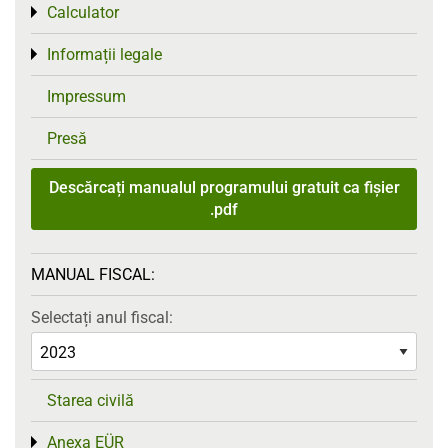
Calculator
Toggle menu
Informații legale
Toggle menu
Impressum
Presă
Descărcați manualul programului gratuit ca fișier
.pdf
MANUAL FISCAL:
Selectați anul fiscal:
Starea civilă
Anexa EÜR
Toggle menu