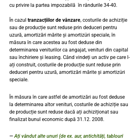
cu privire la partea impozabilă în rândurile 34-40.
În cazul
tranzacțiilor de
vânzare
, costurile de achiziție
sau de producție sunt reduse prin deduceri pentru
uzură, amortizări mărite și amortizüri speciale, în
măsura în care acestea au fost deduse din
determinarea veniturilor ca angajat, venituri din capital
sau închiriere și leasing. Când vindeți un activ pe care l-
ați construit, costurile de producție sunt reduse prin
deduceri pentru uzură, amortizări mărite și amortizüri
speciale.
În măsura în care astfel de amortizări au fost deduse
la determinarea altor venituri, costurile de achiziție sau
de producție sunt reduse dacă ați achiziționat sau
finalizat bunul economic după 31.12. 2008.
Ați vândut alte unuri (de ex. aur, antichități, tablouri