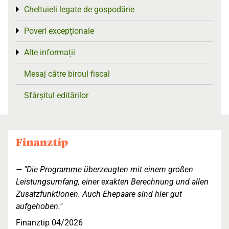
Cheltuieli legate de gospodărie
Toggle menu
Poveri excepționale
Toggle menu
Alte informații
Toggle menu
Mesaj către biroul fiscal
Sfârșitul editărilor
"Die Programme überzeugten mit einem großen
Leistungsumfang, einer exakten Berechnung und allen
Zusatzfunktionen. Auch Ehepaare sind hier gut
aufgehoben."
Finanztip 04/2026