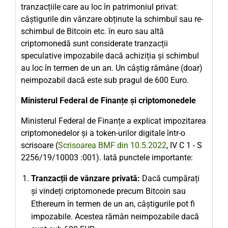
tranzacțiile care au loc în patrimoniul privat:
câștigurile din vânzare obținute la schimbul sau re-
schimbul de Bitcoin etc. în euro sau altă
criptomonedă sunt considerate tranzacții
speculative impozabile dacă achiziția și schimbul
au loc în termen de un an. Un câștig rămâne (doar)
neimpozabil dacă este sub pragul de 600 Euro.
Ministerul Federal de Finanțe și criptomonedele
Ministerul Federal de Finanțe a explicat impozitarea
criptomonedelor și a token-urilor digitale într-o
scrisoare (
Scrisoarea BMF din 10.5.2022
, IV C 1 - S
2256/19/10003 :001). Iată punctele importante:
Tranzacții de vânzare privată:
Dacă cumpărați
și vindeți criptomonede precum Bitcoin sau
Ethereum în termen de un an, câștigurile pot fi
impozabile. Acestea rămân neimpozabile dacă