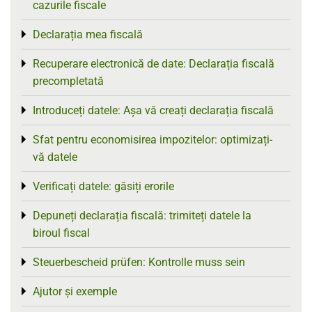
cazurile fiscale
Declarația mea fiscală
Toggle menu
Recuperare electronică de date: Declarația fiscală
Toggle menu
precompletată
Introduceți datele: Așa vă creați declarația fiscală
Toggle menu
Sfat pentru economisirea impozitelor: optimizați-
Toggle menu
vă datele
Verificați datele: găsiți erorile
Toggle menu
Depuneți declarația fiscală: trimiteți datele la
Toggle menu
biroul fiscal
Steuerbescheid prüfen: Kontrolle muss sein
Toggle menu
Ajutor și exemple
Toggle menu