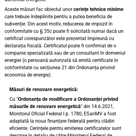
Aceste măsuri fac obiectul unor
cerințe tehnice minime
care trebuie îndeplinite pentru a putea beneficia de
subvenție. Din acest motiv, reducerea de impozit în
conformitate cu § 35c poate fi solicitată numai dacă un
certificat corespunzător este prezentat împreună cu
declarația fiscală. Certificatul poate fi confirmat de o
companie specializată sau de un consultant în domeniul
energiei (o persoană autorizată să emită certificate în
conformitate cu secțiunea 21 din Ordonanța privind
economia de energie).
Măsuri de renovare energetică:
Cu "
Ordonanța de modificare a Ordonanței privind
măsurile de renovare energetică
" din 14.6.2021,
Monitorul Oficial Federal I p. 1780, ESanMV a fost
adaptată la noua finanțare federală pentru clădiri
eficiente. Cerințele pentru emiterea certificatelor sunt
descrise în detaliu de către Ministerul Federal de