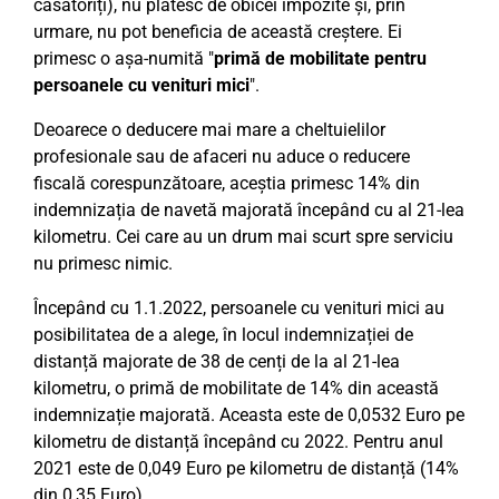
căsătoriți), nu plătesc de obicei impozite și, prin
urmare, nu pot beneficia de această creștere. Ei
primesc o așa-numită "
primă de mobilitate pentru
persoanele cu venituri mici
".
Deoarece o deducere mai mare a cheltuielilor
profesionale sau de afaceri nu aduce o reducere
fiscală corespunzătoare, aceștia primesc 14% din
indemnizația de navetă majorată începând cu al 21-lea
kilometru. Cei care au un drum mai scurt spre serviciu
nu primesc nimic.
Începând cu 1.1.2022, persoanele cu venituri mici au
posibilitatea de a alege, în locul indemnizației de
distanță majorate de 38 de cenți de la al 21-lea
kilometru, o primă de mobilitate de 14% din această
indemnizație majorată. Aceasta este de 0,0532 Euro pe
kilometru de distanță începând cu 2022. Pentru anul
2021 este de 0,049 Euro pe kilometru de distanță (14%
din 0,35 Euro).