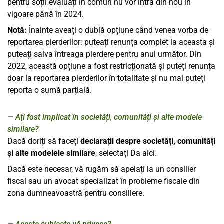
pentru soții evaluați în comun nu vor intra din nou în
vigoare până în 2024.
Notă:
Înainte aveați o dublă opțiune când venea vorba de
reportarea pierderilor: puteați renunța complet la aceasta și
puteați salva întreaga pierdere pentru anul următor. Din
2022, această opțiune a fost restricționată și puteți renunța
doar la reportarea pierderilor în totalitate și nu mai puteți
reporta o sumă parțială.
Ați fost implicat în societăți, comunități și alte modele
similare?
Dacă doriți să faceți
declarații despre societăți, comunități
și alte modelele similare
, selectați Da aici.
Dacă este necesar, vă rugăm să apelați la un consilier
fiscal sau un avocat specializat în probleme fiscale din
zona dumneavoastră pentru consiliere.