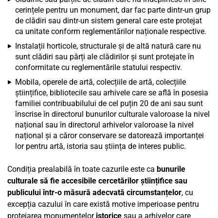
cerințele pentru un monument, dar fac parte dintr-un grup
de clădiri sau dintr-un sistem general care este protejat
ca unitate conform reglementărilor naționale respective.
Instalații horticole, structurale și de altă natură care nu
sunt clădiri sau părți ale clădirilor și sunt protejate în
conformitate cu reglementările statului respectiv.
Mobila, operele de artă, colecțiile de artă, colecțiile
științifice, bibliotecile sau arhivele care se află în posesia
familiei contribuabilului de cel puțin 20 de ani sau sunt
înscrise în directorul bunurilor culturale valoroase la nivel
național sau în directorul arhivelor valoroase la nivel
național și a căror conservare se datorează importanței
lor pentru artă, istoria sau știința de interes public.
Condiția prealabilă în toate cazurile este ca
bunurile
culturale să fie accesibile cercetărilor științifice sau
publicului într-o măsură adecvată circumstanțelor
, cu
excepția cazului în care există motive imperioase pentru
protejarea monumentelor
istorice
sau a arhivelor care