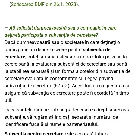
(
Scrisoarea BMF din 26.1. 2023
).
Ați solicitat dumneavoastră sau o companie în care
dețineți participații o subvenție de cercetare?
Dacă dumneavoastră sau o societate în care dețineți o
participație ați depus o cerere pentru
subvenția de
cercetare
, puteți amâna calcularea impozitului pe venit la
cerere până la evaluarea subvenției de cercetare sau până
la stabilirea separată și uniformă a cotelor din subvenția de
cercetare evaluată în conformitate cu Legea privind
subvenția de cercetare (FZulG). Acest lucru este pentru a se
asigura că subvenția de cercetare poate fi acordată în timp
util.
Dacă sunteți partener într-un parteneriat cu drept la această
subvenție, vă rugăm să indicați separat și numărul de
identificare fiscală și numele parteneriatului.
Subvenția pentru cercetare
este acordată tuturor