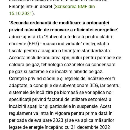
Finanțe într-un decret (
Scrisoarea BMF din
15.10.2021
).
"
Secunda ordonanță de modificare a ordonanței
privind măsurile de renovare a eficienței energetice
"
aduce ajustări la "Subvenția federală pentru clădiri
eficiente (BEG) - măsuri individuale" din legislația
fiscală pentru a asigura o finanțare standardizată.
Aceasta include anularea sprijinului pentru pompele de
căldură pe gaz, tehnologia cazanelor cu condensare
pe gaz și sistemele de încălzire hibride pe gaz.
Cerințele privind clădirile și rețelele de încălzire vor fi
adaptate la condițiile de subvenționare BEG, iar pentru
sistemele de încălzire pe biomasă se vor aplica noi
specificații privind factorul de utilizare sezonieră a
încălzirii spațiilor și particulele în suspensie. Acest
regulament va intra în vigoare pentru prima dată în
perioada de evaluare 2023 și se va aplica măsurilor
legate de energie începând cu 31 decembrie 2022