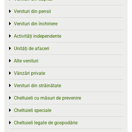
Venituri din pensii
Toggle menu
Venituri din închiriere
Toggle menu
Activități independente
Toggle menu
Unități de afaceri
Toggle menu
Alte venituri
Toggle menu
Vânzări private
Toggle menu
Venituri din străinătate
Toggle menu
Cheltuieli cu măsuri de prevenire
Toggle menu
Cheltuieli speciale
Toggle menu
Cheltuieli legate de gospodărie
Toggle menu