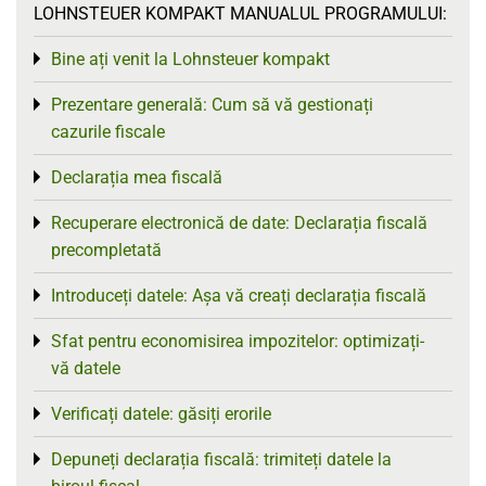
LOHNSTEUER KOMPAKT MANUALUL PROGRAMULUI:
Bine ați venit la Lohnsteuer kompakt
Toggle menu
Prezentare generală: Cum să vă gestionați
Toggle menu
cazurile fiscale
Declarația mea fiscală
Toggle menu
Recuperare electronică de date: Declarația fiscală
Toggle menu
precompletată
Introduceți datele: Așa vă creați declarația fiscală
Toggle menu
Sfat pentru economisirea impozitelor: optimizați-
Toggle menu
vă datele
Verificați datele: găsiți erorile
Toggle menu
Depuneți declarația fiscală: trimiteți datele la
Toggle menu