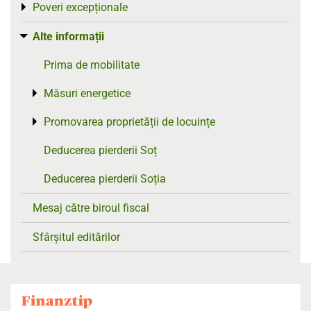
Poveri excepționale
Toggle menu
Alte informații
Toggle menu
Prima de mobilitate
Măsuri energetice
Toggle menu
Promovarea proprietății de locuințe
Toggle menu
Deducerea pierderii Soț
Deducerea pierderii Soția
Mesaj către biroul fiscal
Sfârșitul editărilor