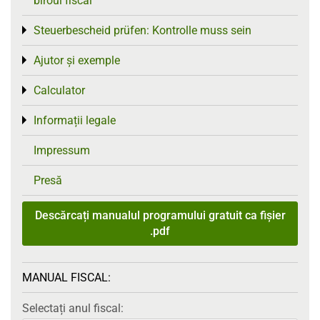
biroul fiscal
Steuerbescheid prüfen: Kontrolle muss sein
Toggle menu
Ajutor și exemple
Toggle menu
Calculator
Toggle menu
Informații legale
Toggle menu
Impressum
Presă
Descărcați manualul programului gratuit ca fișier
.pdf
MANUAL FISCAL:
Selectați anul fiscal: