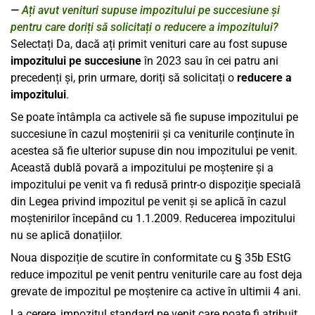
Ați avut venituri supuse impozitului pe succesiune și
pentru care doriți să solicitați o reducere a impozitului?
Selectați Da, dacă ați primit venituri care au fost supuse
impozitului pe succesiune
în 2023 sau în cei patru ani
precedenți și, prin urmare, doriți să solicitați o
reducere a
impozitului
.
Se poate întâmpla ca activele să fie supuse impozitului pe
succesiune în cazul moștenirii și ca veniturile conținute în
acestea să fie ulterior supuse din nou impozitului pe venit.
Această dublă povară a impozitului pe moștenire și a
impozitului pe venit va fi redusă printr-o dispoziție specială
din Legea privind impozitul pe venit și se aplică în cazul
moștenirilor începând cu 1.1.2009. Reducerea impozitului
nu se aplică donațiilor.
Noua dispoziție de scutire în conformitate cu § 35b EStG
reduce impozitul pe venit pentru veniturile care au fost deja
grevate de impozitul pe moștenire ca active în ultimii 4 ani.
La cerere, impozitul standard pe venit care poate fi atribuit