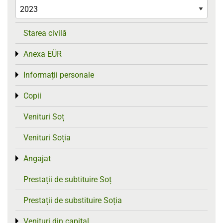
Starea civilă
Anexa EÜR
Toggle menu
Informații personale
Toggle menu
Copii
Toggle menu
Venituri Soț
Venituri Soția
Angajat
Toggle menu
Prestații de subtituire Soț
Prestații de substituire Soția
Venituri din capital
Toggle menu