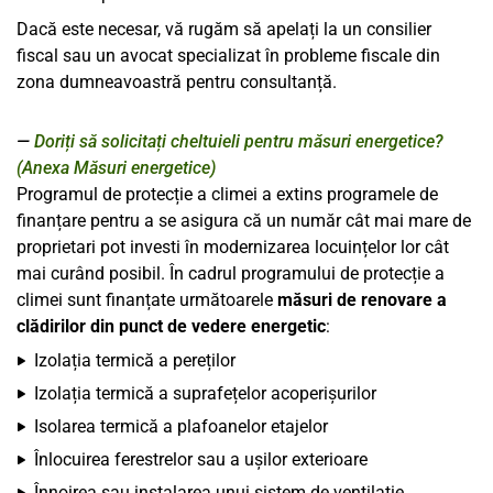
Dacă este necesar, vă rugăm să apelați la un consilier
fiscal sau un avocat specializat în probleme fiscale din
zona dumneavoastră pentru consultanță.
Doriți să solicitați cheltuieli pentru măsuri energetice?
(Anexa Măsuri energetice)
Programul de protecție a climei a extins programele de
finanțare pentru a se asigura că un număr cât mai mare de
proprietari pot investi în modernizarea locuințelor lor cât
mai curând posibil. În cadrul programului de protecție a
climei sunt finanțate următoarele
măsuri de renovare a
clădirilor din punct de vedere energetic
:
Izolația termică a pereților
Izolația termică a suprafețelor acoperișurilor
Isolarea termică a plafoanelor etajelor
Înlocuirea ferestrelor sau a ușilor exterioare
Înnoirea sau instalarea unui sistem de ventilație