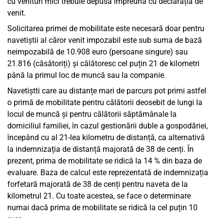
cu venituri mici trebuie depusă împreună cu declarația de
venit.
Solicitarea primei de mobilitate este necesară doar pentru
navetiștii al căror venit impozabil este sub suma de bază
neimpozabilă de 10.908 euro (persoane singure) sau
21.816 (căsătoriți) și călătoresc cel puțin 21 de kilometri
până la primul loc de muncă sau la companie.
Navetiștti care au distanțe mari de parcurs pot primi astfel
o primă de mobilitate pentru călătorii deosebit de lungi la
locul de muncă și pentru călătorii săptămânale la
domiciliul familiei, în cazul gestionării duble a gospodăriei,
începând cu al 21-lea kilometru de distanță, ca alternativă
la indemnizația de distanță majorată de 38 de cenți. În
prezent, prima de mobilitate se ridică la 14 % din baza de
evaluare. Baza de calcul este reprezentată de indemnizația
forfetară majorată de 38 de cenți pentru naveta de la
kilometrul 21. Cu toate acestea, se face o determinare
numai dacă prima de mobilitate se ridică la cel puțin 10