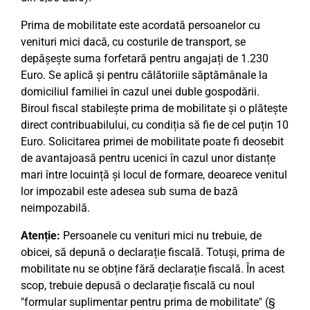
Prima de mobilitate este acordată persoanelor cu
venituri mici dacă, cu costurile de transport, se
depășește suma forfetară pentru angajați de 1.230
Euro. Se aplică și pentru călătoriile săptămânale la
domiciliul familiei în cazul unei duble gospodării.
Biroul fiscal stabilește prima de mobilitate și o plătește
direct contribuabilului, cu condiția să fie de cel puțin 10
Euro. Solicitarea primei de mobilitate poate fi deosebit
de avantajoasă pentru ucenici în cazul unor distanțe
mari între locuință și locul de formare, deoarece venitul
lor impozabil este adesea sub suma de bază
neimpozabilă.
Atenție:
Persoanele cu venituri mici nu trebuie, de
obicei, să depună o declarație fiscală. Totuși, prima de
mobilitate nu se obține fără declarație fiscală. În acest
scop, trebuie depusă o declarație fiscală cu noul
"formular suplimentar pentru prima de mobilitate" (§