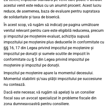
acestui venit este redus cu un anumit procent. Acest lucru
reduce, de asemenea, baza de evaluare pentru suprataxa
de solidaritate și taxa de biserică.
În acest scop, vă rugăm să indicați pe pagina următoare
venitul relevant pentru care este eligibilă reducerea, precum
și impozitul pe moștenire evaluat, achiziția supusă
impozitului pe moștenire plus deducerile în conformitate cu
§§ 16, 17 din Legea privind impozitul pe moștenire și
impozitul pe donații și sumele scutite de impozit în
conformitate cu § 5 din Legea privind impozitul pe
moștenire și impozitul pe donații.
Impozitul pe moștenire apare la momentul decesului.
Momentul stabilirii și/sau plății impozitului pe succesiune
nu contează.
Dacă este necesar, vă rugăm să apelați la un consilier
fiscal sau un avocat specializat în probleme fiscale din
zona dumneavoastră pentru consiliere.