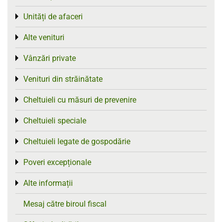
Unități de afaceri
Toggle menu
Alte venituri
Toggle menu
Vânzări private
Toggle menu
Venituri din străinătate
Toggle menu
Cheltuieli cu măsuri de prevenire
Toggle menu
Cheltuieli speciale
Toggle menu
Cheltuieli legate de gospodărie
Toggle menu
Poveri excepționale
Toggle menu
Alte informații
Toggle menu
Mesaj către biroul fiscal