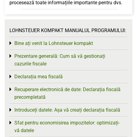
procesează toate informațiile importante pentru dvs.
LOHNSTEUER KOMPAKT MANUALUL PROGRAMULUI:
Bine ați venit la Lohnsteuer kompakt
Toggle menu
Prezentare generală: Cum să vă gestionați
Toggle menu
cazurile fiscale
Declarația mea fiscală
Toggle menu
Recuperare electronică de date: Declarația fiscală
Toggle menu
precompletată
Introduceți datele: Așa vă creați declarația fiscală
Toggle menu
Sfat pentru economisirea impozitelor: optimizați-
Toggle menu
vă datele