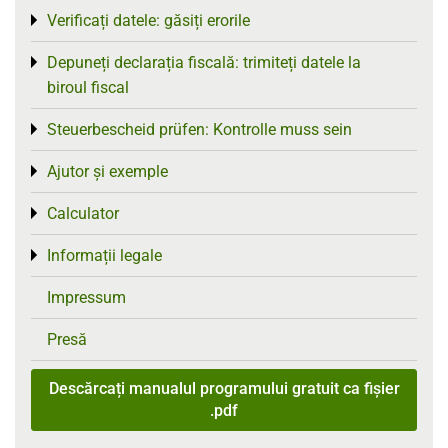
Verificați datele: găsiți erorile
Toggle menu
Depuneți declarația fiscală: trimiteți datele la
Toggle menu
biroul fiscal
Steuerbescheid prüfen: Kontrolle muss sein
Toggle menu
Ajutor și exemple
Toggle menu
Calculator
Toggle menu
Informații legale
Toggle menu
Impressum
Presă
Descărcați manualul programului gratuit ca fișier
.pdf