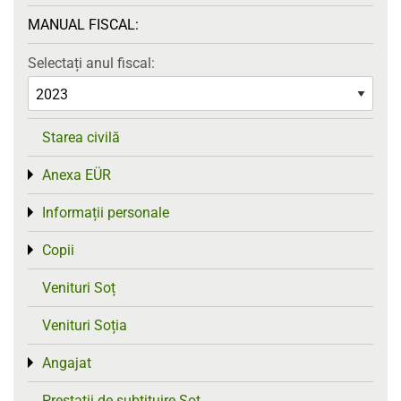
MANUAL FISCAL:
Selectați anul fiscal:
Starea civilă
Anexa EÜR
Toggle menu
Informații personale
Toggle menu
Copii
Toggle menu
Venituri Soț
Venituri Soția
Angajat
Toggle menu
Prestații de subtituire Soț