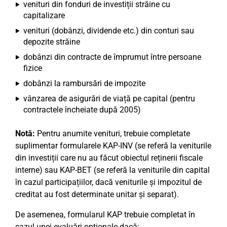
venituri din fonduri de investiții străine cu
capitalizare
venituri (dobânzi, dividende etc.) din conturi sau
depozite străine
dobânzi din contracte de împrumut între persoane
fizice
dobânzi la rambursări de impozite
vânzarea de asigurări de viață pe capital (pentru
contractele încheiate după 2005)
Notă:
Pentru anumite venituri, trebuie completate
suplimentar formularele KAP-INV (se referă la veniturile
din investiții care nu au făcut obiectul reținerii fiscale
interne) sau KAP-BET (se referă la veniturile din capital
în cazul participațiilor, dacă veniturile și impozitul de
creditat au fost determinate unitar și separat).
De asemenea, formularul KAP trebuie completat în
cazul unei evaluări opționale dacă: