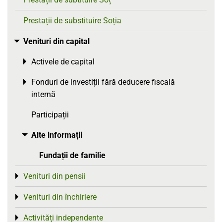
Prestații de substituire Soția
Venituri din capital
Toggle menu
Activele de capital
Toggle menu
Fonduri de investiții fără deducere fiscală
Toggle menu
internă
Participații
Alte informații
Toggle menu
Fundații de familie
Venituri din pensii
Toggle menu
Venituri din închiriere
Toggle menu
Activități independente
Toggle menu