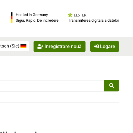
Hosted in Germany
Transmiterea digitală a datelor
Sigur. Rapid. De încredere.
tsch (Sie)
Înregistrare nouă
Logare