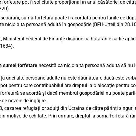
forfetare pot fi solicitate proporțional în anul căsătoriei de că
7/20).
 separării, suma forfetară poate fi acordată pentru lunile de dup
te nicio altă persoană adultă în gospodărie (BFH-Urteil din 28.10
t, Ministerul Federal de Finanțe dispune ca hotărârile să fie apl
 1634).
ea
sumei forfetare
necesită ca nicio altă persoană adultă să nu lo
ța unei alte persoane adulte nu este dăunătoare dacă este vorba 
pot pentru care contribuabilul are dreptul la o alocație pentru co
orfetară se acordă și dacă membrul gospodăriei nu poate partici
 de nevoie de îngrijire.
3, cazarea refugiaților adulți din Ucraina de către părinți sing
 din motive de echitate. Prin urmare, dreptul la suma forfetară ră