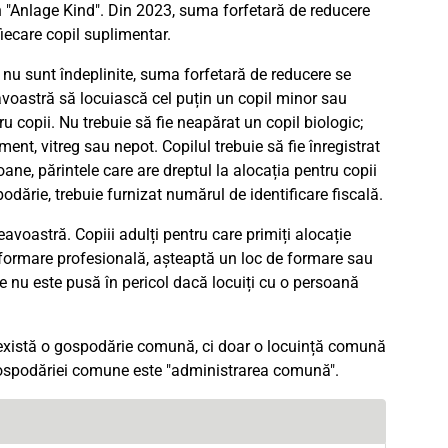
în "Anlage Kind". Din 2023, suma forfetară de reducere
ecare copil suplimentar.
 nu sunt îndeplinite, suma forfetară de reducere se
oastră să locuiască cel puțin un copil minor sau
u copii. Nu trebuie să fie neapărat un copil biologic;
nt, vitreg sau nepot. Copilul trebuie să fie înregistrat
ne, părintele care are dreptul la alocația pentru copii
dărie, trebuie furnizat numărul de identificare fiscală.
voastră. Copiii adulți pentru care primiți alocație
în formare profesională, așteaptă un loc de formare sau
 nu este pusă în pericol dacă locuiți cu o persoană
 există o gospodărie comună, ci doar o locuință comună
 gospodăriei comune este "administrarea comună".