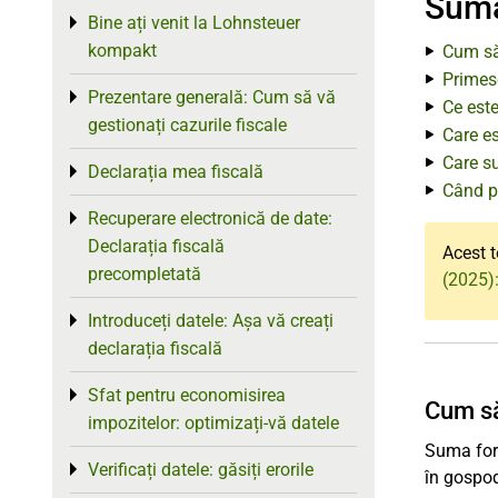
Suma 
Bine ați venit la Lohnsteuer
Toggle menu
kompakt
Cum să
Primesc
Prezentare generală: Cum să vă
Toggle menu
Ce este
gestionați cazurile fiscale
Care es
Care su
Declarația mea fiscală
Toggle menu
Când pr
Recuperare electronică de date:
Toggle menu
Declarația fiscală
Acest t
precompletată
(2025):
Introduceți datele: Așa vă creați
Toggle menu
declarația fiscală
Sfat pentru economisirea
Toggle menu
Cum să
impozitelor: optimizați-vă datele
Suma forf
Verificați datele: găsiți erorile
Toggle menu
în gospod