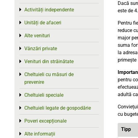
Dacă sunt
Activități independente
Toggle menu
este de 4
Unități de afaceri
Toggle menu
Pentru fi
reduce c
Alte venituri
Toggle menu
major pen
suma forf
Vânzări private
Toggle menu
la adresa
primește 
Venituri din străinătate
Toggle menu
Importan
Cheltuieli cu măsuri de
Toggle menu
pentru co
prevenire
efectueaz
adultă car
Cheltuieli speciale
Toggle menu
Conviețui
Cheltuieli legate de gospodărie
Toggle menu
cu bugete
Poveri excepționale
Toggle menu
Tipp
Alte informații
Toggle menu