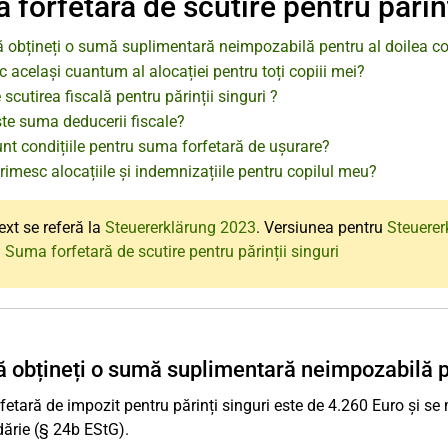
forfetară de scutire pentru părinț
 obțineți o sumă suplimentară neimpozabilă pentru al doilea co
 același cuantum al alocației pentru toți copiii mei?
 scutirea fiscală pentru părinții singuri ?
te suma deducerii fiscale?
nt condițiile pentru suma forfetară de ușurare?
imesc alocațiile și indemnizațiile pentru copilul meu?
ext se referă la
Steuererklärung 2023
. Versiunea pentru
Steuerer
 Suma forfetară de scutire pentru părinții singuri
 obțineți o sumă suplimentară neimpozabilă pe
etară de impozit pentru părinți singuri este de 4.260 Euro și se
ărie (§ 24b EStG).