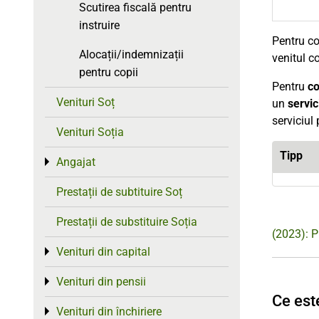
Scutirea fiscală pentru
instruire
Pentru co
Alocații/indemnizații
venitul co
pentru copii
Pentru
co
Venituri Soț
un
servic
serviciul 
Venituri Soția
Tipp
Angajat
Toggle menu
Prestații de subtituire Soț
Prestații de substituire Soția
(2023): P
Venituri din capital
Toggle menu
Venituri din pensii
Toggle menu
Ce este
Venituri din închiriere
Toggle menu