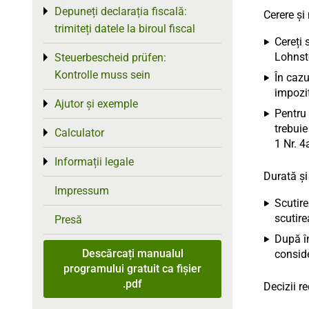
Depuneți declarația fiscală:
Toggle menu
Cerere și
trimiteți datele la biroul fiscal
Cereți 
Lohnst
Steuerbescheid prüfen:
Toggle menu
Kontrolle muss sein
În cazu
impozit
Ajutor și exemple
Toggle menu
Pentru 
trebuie
Calculator
Toggle menu
1 Nr. 4
Informații legale
Toggle menu
Durată și
Impressum
Scutire
scutir
Presă
După în
Descărcați manualul
conside
programului gratuit ca fișier
.pdf
Decizii r