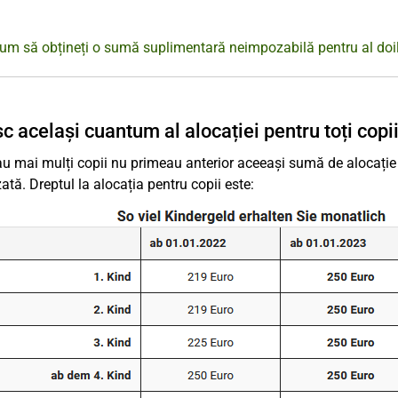
um să obțineți o sumă suplimentară neimpozabilă pentru al doil
c același cuantum al alocației pentru toți copi
au mai mulți copii nu primeau anterior aceeași sumă de alocație p
ată. Dreptul la alocația pentru copii este: