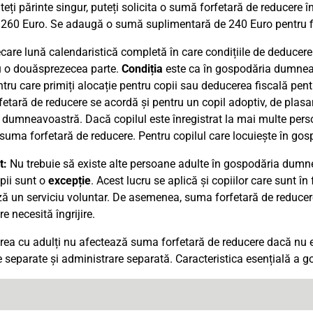
eți părinte singur, puteți solicita o sumă forfetară de reducere 
.260 Euro. Se adaugă o sumă suplimentară de 240 Euro pentru fi
ecare lună calendaristică completă în care condițiile de deducere
u o douăsprezecea parte.
Condiția
este ca în gospodăria dumneav
tru care primiți alocație pentru copii sau deducerea fiscală pentr
etară de reducere se acordă și pentru un copil adoptiv, de plasame
 dumneavoastră. Dacă copilul este înregistrat la mai multe persoa
suma forfetară de reducere. Pentru copilul care locuiește în gospo
t:
Nu trebuie să existe alte persoane adulte în gospodăria dumnea
pii sunt o
excepție
. Acest lucru se aplică și copiilor care sunt 
ă un serviciu voluntar. De asemenea, suma forfetară de reducere
e necesită îngrijire.
rea cu adulți nu afectează suma forfetară de reducere dacă nu
 separate și administrare separată. Caracteristica esențială a