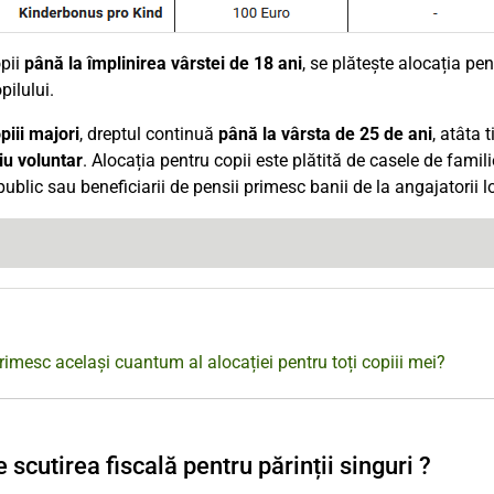
pii
până la împlinirea vârstei de 18 ani
, se plătește alocația pe
pilului.
piii majori
, dreptul continuă
până la vârsta de 25 de ani
, atâta 
iu voluntar
. Alocația pentru copii este plătită de casele de fami
public sau beneficiarii de pensii primesc banii de la angajatorii lo
rimesc același cuantum al alocației pentru toți copiii mei?
 scutirea fiscală pentru părinții singuri ?