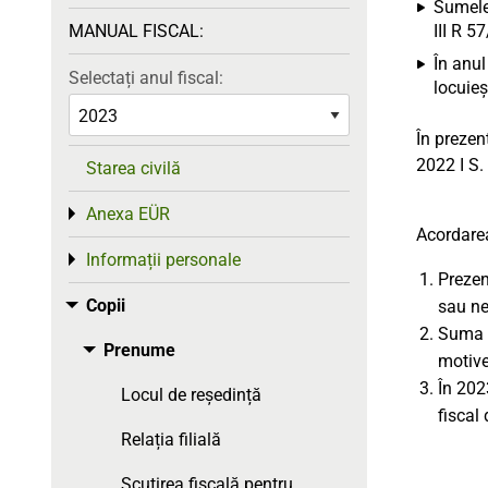
Sumele 
MANUAL FISCAL:
III R 5
În anul
Selectați anul fiscal:
locuieș
În prezen
2022 I S.
Starea civilă
Anexa EÜR
Toggle menu
Acordar
Informații personale
Toggle menu
Prezen
Copii
Toggle menu
sau ne
Suma f
Prenume
Toggle menu
motive
În 202
Locul de reședință
fiscal
Relația filială
Scutirea fiscală pentru