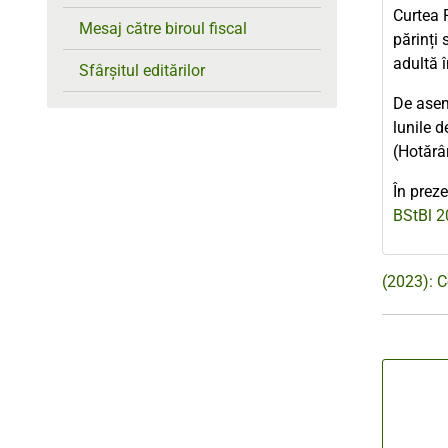
Curtea 
Mesaj către biroul fiscal
părinți 
adultă 
Sfârșitul editărilor
De asem
lunile 
(Hotărâ
În preze
BStBl 2
(2023): C