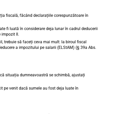
ția fiscală, făcând declarațiile corespunzătoare în
ate fi luată în considerare deja lunar în cadrul deducerii
 impozit II.
trebuie să faceți ceva mai mult: la biroul fiscal
de deducere a impozitului pe salarii (ELStAM) (§ 39a Abs.
 Dacă situația dumneavoastră se schimbă, ajustați
it pe venit dacă sumele au fost deja luate în