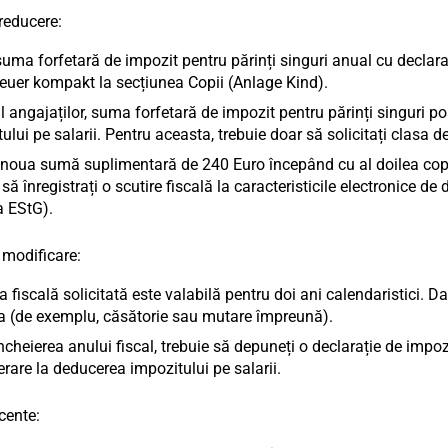
 reducere:
suma forfetară de impozit pentru părinți singuri anual cu declara
euer kompakt la secțiunea Copii (Anlage Kind).
l angajaților, suma forfetară de impozit pentru părinți singuri po
ului pe salarii. Pentru aceasta, trebuie doar să solicitați clasa de
noua sumă suplimentară de 240 Euro începând cu al doilea copil, 
 să înregistrați o scutire fiscală la caracteristicile electronice 
a EStG).
 modificare:
a fiscală solicitată este valabilă pentru doi ani calendaristici.
ea (de exemplu, căsătorie sau mutare împreună).
cheierea anului fiscal, trebuie să depuneți o declarație de impoz
rare la deducerea impozitului pe salarii.
ecente: