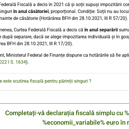
Federală Fiscală a decis în 2021 că și soții supuși impozitării c
singuri
în anul căsătoriei
, proporțional. Condiție: Soții nu au lo
înainte de căsătorie (Hotărârea BFH din 28.10.2021, III R 57/20).
enea, Curtea Federală Fiscală a decis că
în anul separării
suma 
de după separare, dacă se alege impozitarea individuală și în gos
rea BFH din 28.10.2021, III R 17/20).
nt, Ministerul Federal de Finanțe dispune ca hotărârile să fie apli
022 I S. 1634
).
e este scutirea fiscală pentru părinții singuri ?
Completați-vă declarația fiscală simplu 
%economii_variabile% euro în m