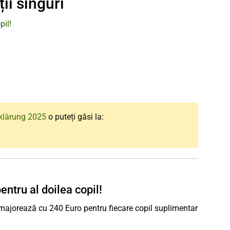
ii singuri
pil!
klärung 2025
o puteți găsi la:
ntru al doilea copil!
 majorează cu 240 Euro pentru fiecare copil suplimentar