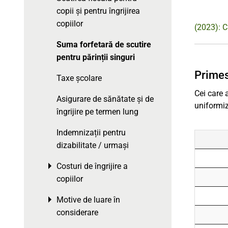
copii și pentru îngrijirea
copiilor
(2023): C
Suma forfetară de scutire
pentru părinții singuri
Primes
Taxe școlare
Cei care 
Asigurare de sănătate și de
uniformiz
îngrijire pe termen lung
Indemnizații pentru
dizabilitate / urmași
Costuri de îngrijire a
Toggle menu
copiilor
Motive de luare în
Toggle menu
considerare