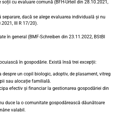
tre soții cu evaluare comună (BFH-Urteil din 28.10.2021,
ă separare, dacă se alege evaluarea individuală și nu
.2021, III R 17/20).
icate în general (BMF-Schreiben din 23.11.2022, BStBl
cuiască în gospodărie. Există însă trei excepții:
despre un copil biologic, adoptiv, de plasament, vitreg
pii sau alocație familială.
pa efectiv și financiar la gestionarea gospodăriei din
uri nu duce la o comunitate gospodărească dăunătoare
mâne valabil.