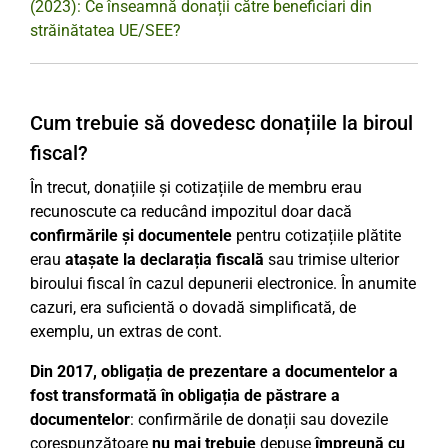
(2023): Ce înseamnă donații către beneficiari din
străinătatea UE/SEE?
Cum trebuie să dovedesc donațiile la biroul
fiscal?
În trecut, donațiile și cotizațiile de membru erau
recunoscute ca reducând impozitul doar dacă
confirmările și documentele
pentru cotizațiile plătite
erau
atașate la declarația fiscală
sau trimise ulterior
biroului fiscal în cazul depunerii electronice. În anumite
cazuri, era suficientă o dovadă simplificată, de
exemplu, un extras de cont.
Din 2017, obligația de prezentare a documentelor a
fost transformată în obligația de păstrare a
documentelor
: confirmările de donații sau dovezile
corespunzătoare
nu mai trebuie
depuse
împreună cu