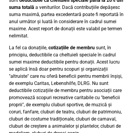
sunt
deductibile ca cheltuieli speciale până la 20% din
suma totală
a veniturilor. Dacă contribuțiile depășesc
suma maximă, partea excedentară poate fi reportată în
anul următor și luată în considerare în cadrul sumei
maxime. Acest report de donații este valabil pe termen
nelimitat.
La fel ca donațiile,
cotizațiile de membru
sunt, în
principiu, deductibile ca cheltuieli speciale în cadrul
sumei maxime deductibile pentru donații. Acest lucru
se aplică însă doar pentru scopuri și organizații
"altruiste" care nu oferă beneficii pentru membrii înșiși,
de exemplu Caritas, Lebenshilfe, DLRG. Nu sunt
deductibile cotizațiile de membru pentru asociații care
promovează scopuri recreative caritabile cu "beneficii
proprii", de exemplu cluburi sportive, de muzică și
coruri, fanfare, cluburi de teatru, cluburi de patrimoniu,
cluburi de costume tradiționale, cluburi de carnaval,
cluburi de creștere a animalelor și plantelor, cluburi de