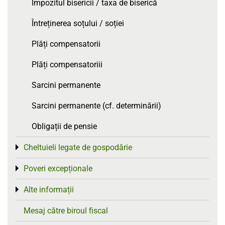
Impozitul bisericii / taxa de biserică
Întreținerea soțului / soției
Plăți compensatorii
Plăți compensatoriii
Sarcini permanente
Sarcini permanente (cf. determinării)
Obligații de pensie
Cheltuieli legate de gospodărie
Toggle menu
Poveri excepționale
Toggle menu
Alte informații
Toggle menu
Mesaj către biroul fiscal