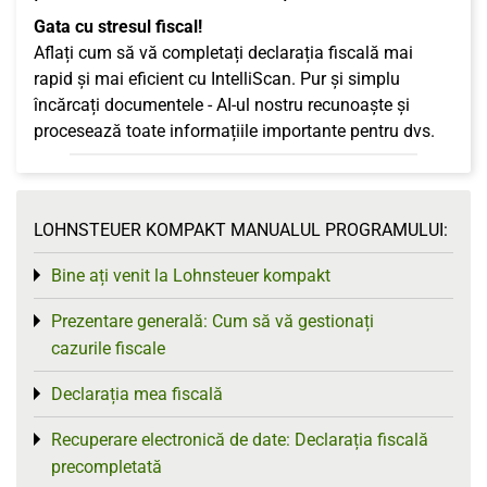
Gata cu stresul fiscal!
Aflați cum să vă completați declarația fiscală mai
rapid și mai eficient cu IntelliScan. Pur și simplu
încărcați documentele - AI-ul nostru recunoaște și
procesează toate informațiile importante pentru dvs.
LOHNSTEUER KOMPAKT MANUALUL PROGRAMULUI:
Bine ați venit la Lohnsteuer kompakt
Toggle menu
Prezentare generală: Cum să vă gestionați
Toggle menu
cazurile fiscale
Declarația mea fiscală
Toggle menu
Recuperare electronică de date: Declarația fiscală
Toggle menu
precompletată