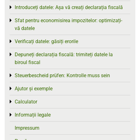
Introduceți datele: Așa vă creați declarația fiscală
Toggle menu
Sfat pentru economisirea impozitelor: optimizați-
Toggle menu
vă datele
Verificați datele: găsiți erorile
Toggle menu
Depuneți declarația fiscală: trimiteți datele la
Toggle menu
biroul fiscal
Steuerbescheid prüfen: Kontrolle muss sein
Toggle menu
Ajutor și exemple
Toggle menu
Calculator
Toggle menu
Informații legale
Toggle menu
Impressum