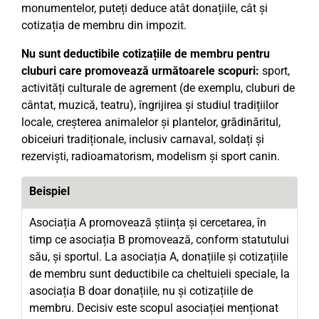
monumentelor, puteți deduce atât donațiile, cât și
cotizația de membru din impozit.
Nu sunt deductibile cotizațiile de membru pentru
cluburi care promovează următoarele scopuri:
sport,
activități culturale de agrement (de exemplu, cluburi de
cântat, muzică, teatru), îngrijirea și studiul tradițiilor
locale, creșterea animalelor și plantelor, grădinăritul,
obiceiuri tradiționale, inclusiv carnaval, soldați și
rezerviști, radioamatorism, modelism și sport canin.
Beispiel
Asociația A promovează știința și cercetarea, în
timp ce asociația B promovează, conform statutului
său, și sportul. La asociația A, donațiile și cotizațiile
de membru sunt deductibile ca cheltuieli speciale, la
asociația B doar donațiile, nu și cotizațiile de
membru. Decisiv este scopul asociației menționat