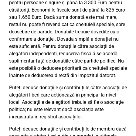
pentru persoane singure și până la 3.300 Euro pentru
căsătoriți. Economiile fiscale sunt de până la 825 Euro
sau 1.650 Euro. Dacă suma donată este mai mare,
restul nu poate fi revendicat ca cheltuieli speciale, spre
deosebire de partide. Donatiile trebuie dovedite cu o
confirmare a donației. Dovada simplă a donației nu
este suficientă. Pentru donațiile către asociații de
alegători independenți, reducerea fiscală se acordă
suplimentar față de donațiile către partide politice. Nu
este posibilă o deducere prioritară ca cheltuieli speciale
înainte de deducerea directă din impozitul datorat.
Puteți deduce donațiile și contribuțiile către asociații de
alegători liberi care acționează în principal la nivel
local. Asociațiile de alegători trebuie să fie o asociație
politică; nu este relevant dacă asociația este
înregistrată în registrul asociațiilor.
Puteți deduce donațiile și contribuțiile de membru dacă