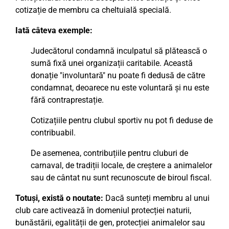
cotizație de membru ca cheltuială specială.
Iată câteva exemple:
Judecătorul condamnă inculpatul să plătească o
sumă fixă unei organizații caritabile. Această
donație "involuntară" nu poate fi dedusă de către
condamnat, deoarece nu este voluntară și nu este
fără contraprestație.
Cotizațiile pentru clubul sportiv nu pot fi deduse de
contribuabil.
De asemenea, contribuțiile pentru cluburi de
carnaval, de tradiții locale, de creștere a animalelor
sau de cântat nu sunt recunoscute de biroul fiscal.
Totuși, există o noutate:
Dacă sunteți membru al unui
club care activează în domeniul protecției naturii,
bunăstării, egalității de gen, protecției animalelor sau