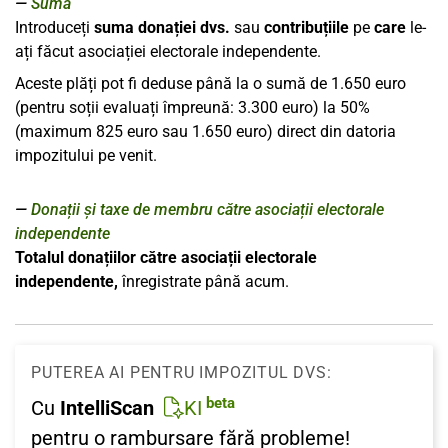
Suma
Introduceți
suma donației dvs.
sau
contribuțiile
pe
care
le-
ați făcut asociației electorale independente.
Aceste plăți pot fi deduse până la o sumă de 1.650 euro
(pentru soții evaluați împreună: 3.300 euro) la 50%
(maximum 825 euro sau 1.650 euro) direct din datoria
impozitului pe venit.
Donații și taxe de membru către asociații electorale
independente
Totalul donațiilor către asociații electorale
independente,
înregistrate până acum.
PUTEREA AI PENTRU IMPOZITUL DVS:
beta
Cu
IntelliScan
KI
pentru o rambursare fără probleme!