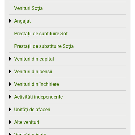
Venituri Soția
Angajat
Toggle menu
Prestații de subtituire Soț
Prestații de substituire Soția
Venituri din capital
Toggle menu
Venituri din pensii
Toggle menu
Venituri din închiriere
Toggle menu
Activități independente
Toggle menu
Unități de afaceri
Toggle menu
Alte venituri
Toggle menu
Vânzări private