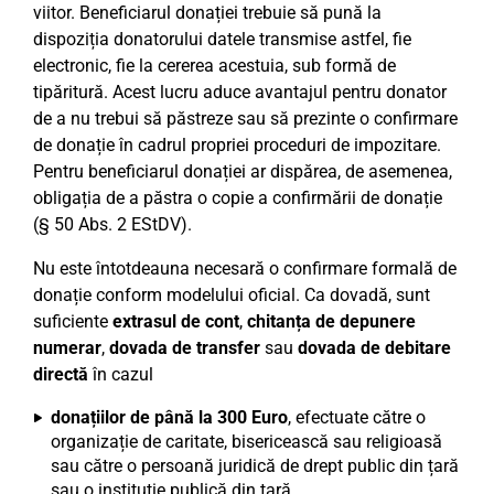
viitor. Beneficiarul donației trebuie să pună la
dispoziția donatorului datele transmise astfel, fie
electronic, fie la cererea acestuia, sub formă de
tipăritură. Acest lucru aduce avantajul pentru donator
de a nu trebui să păstreze sau să prezinte o confirmare
de donație în cadrul propriei proceduri de impozitare.
Pentru beneficiarul donației ar dispărea, de asemenea,
obligația de a păstra o copie a confirmării de donație
(§ 50 Abs. 2 EStDV).
Nu este întotdeauna necesară o confirmare formală de
donație conform modelului oficial. Ca dovadă, sunt
suficiente
extrasul de cont
,
chitanța de depunere
numerar
,
dovada de transfer
sau
dovada de debitare
directă
în cazul
donațiilor de până la 300 Euro
, efectuate către o
organizație de caritate, bisericească sau religioasă
sau către o persoană juridică de drept public din țară
sau o instituție publică din țară.