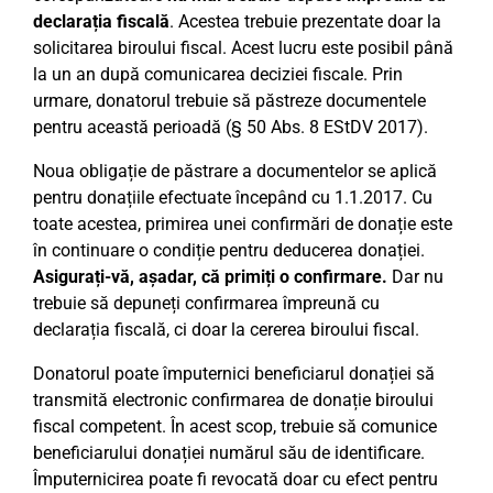
declarația fiscală
. Acestea trebuie prezentate doar la
solicitarea biroului fiscal. Acest lucru este posibil până
la un an după comunicarea deciziei fiscale. Prin
urmare, donatorul trebuie să păstreze documentele
pentru această perioadă (§ 50 Abs. 8 EStDV 2017).
Noua obligație de păstrare a documentelor se aplică
pentru donațiile efectuate începând cu 1.1.2017. Cu
toate acestea, primirea unei confirmări de donație este
în continuare o condiție pentru deducerea donației.
Asigurați-vă, așadar, că primiți o confirmare.
Dar nu
trebuie să depuneți confirmarea împreună cu
declarația fiscală, ci doar la cererea biroului fiscal.
Donatorul poate împuternici beneficiarul donației să
transmită electronic confirmarea de donație biroului
fiscal competent. În acest scop, trebuie să comunice
beneficiarului donației numărul său de identificare.
Împuternicirea poate fi revocată doar cu efect pentru