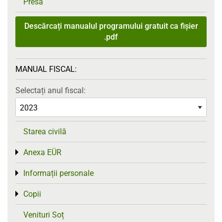
Presă
Descărcați manualul programului gratuit ca fișier
.pdf
MANUAL FISCAL:
Selectați anul fiscal:
Starea civilă
Anexa EÜR
Toggle menu
Informații personale
Toggle menu
Copii
Toggle menu
Venituri Soț