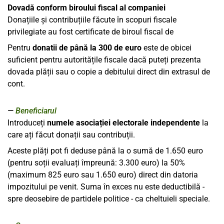
Dovadă conform biroului fiscal al companiei
Donațiile și contribuțiile făcute în scopuri fiscale
privilegiate au fost certificate de biroul fiscal de
Pentru
donatii de până la 300 de euro
este de obicei
suficient pentru autoritățile fiscale dacă puteți prezenta
dovada plății sau o copie a debitului direct din extrasul de
cont.
Beneficiarul
Introduceți
numele asociației electorale independente
la
care ați făcut donații sau contribuții.
Aceste plăți pot fi deduse până la o sumă de 1.650 euro
(pentru soții evaluați împreună: 3.300 euro) la 50%
(maximum 825 euro sau 1.650 euro) direct din datoria
impozitului pe venit. Suma în exces nu este deductibilă -
spre deosebire de partidele politice - ca cheltuieli speciale.