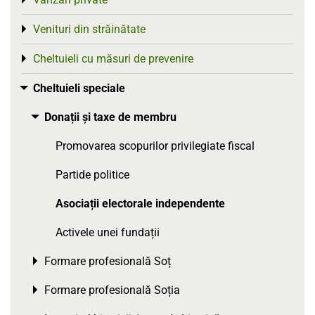
Toggle menu
Venituri din străinătate
Toggle menu
Cheltuieli cu măsuri de prevenire
Toggle menu
Cheltuieli speciale
Toggle menu
Donații și taxe de membru
Toggle menu
Promovarea scopurilor privilegiate fiscal
Partide politice
Asociații electorale independente
Activele unei fundații
Formare profesională Soț
Toggle menu
Formare profesională Soția
Toggle menu