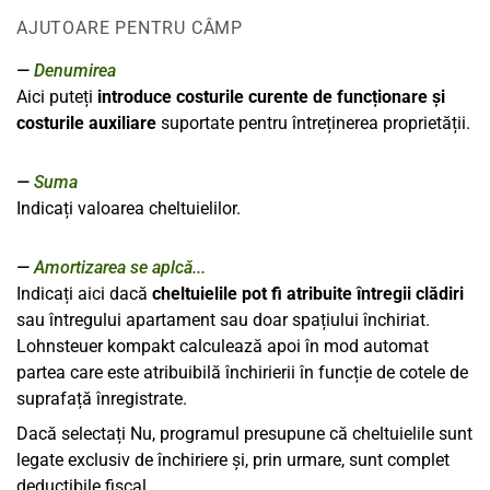
AJUTOARE PENTRU CÂMP
Denumirea
Aici puteți
introduce costurile curente de funcționare și
costurile auxiliare
suportate pentru întreținerea proprietății.
Suma
Indicați valoarea cheltuielilor.
Amortizarea se aplcă...
Indicați aici dacă
cheltuielile pot fi atribuite întregii clădiri
sau întregului apartament sau doar spațiului închiriat.
Lohnsteuer kompakt calculează apoi în mod automat
partea care este atribuibilă închirierii în funcție de cotele de
suprafață înregistrate.
Dacă selectați Nu, programul presupune că cheltuielile sunt
legate exclusiv de închiriere și, prin urmare, sunt complet
deductibile fiscal.