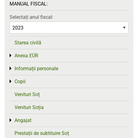
MANUAL FISCAL:
Selectați anul fiscal:
Starea civilă
Anexa EÜR
Toggle menu
Informații personale
Toggle menu
Copii
Toggle menu
Venituri Soț
Venituri Soția
Angajat
Toggle menu
Prestații de subtituire Soț