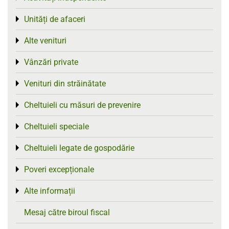
Unități de afaceri
Toggle menu
Alte venituri
Toggle menu
Vânzări private
Toggle menu
Venituri din străinătate
Toggle menu
Cheltuieli cu măsuri de prevenire
Toggle menu
Cheltuieli speciale
Toggle menu
Cheltuieli legate de gospodărie
Toggle menu
Poveri excepționale
Toggle menu
Alte informații
Toggle menu
Mesaj către biroul fiscal