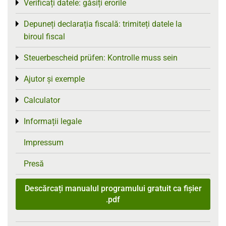
Verificați datele: găsiți erorile
Toggle menu
Depuneți declarația fiscală: trimiteți datele la
Toggle menu
biroul fiscal
Steuerbescheid prüfen: Kontrolle muss sein
Toggle menu
Ajutor și exemple
Toggle menu
Calculator
Toggle menu
Informații legale
Toggle menu
Impressum
Presă
Descărcați manualul programului gratuit ca fișier
.pdf