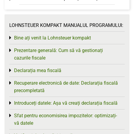
LOHNSTEUER KOMPAKT MANUALUL PROGRAMULUI:
Bine ați venit la Lohnsteuer kompakt
Toggle menu
Prezentare generală: Cum să vă gestionați
Toggle menu
cazurile fiscale
Declarația mea fiscală
Toggle menu
Recuperare electronică de date: Declarația fiscală
Toggle menu
precompletată
Introduceți datele: Așa vă creați declarația fiscală
Toggle menu
Sfat pentru economisirea impozitelor: optimizați-
Toggle menu
vă datele