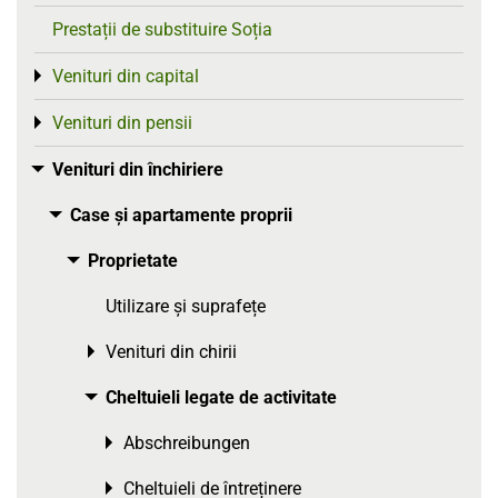
Prestații de substituire Soția
Venituri din capital
Toggle menu
Venituri din pensii
Toggle menu
Venituri din închiriere
Toggle menu
Case și apartamente proprii
Toggle menu
Proprietate
Toggle menu
Utilizare și suprafețe
Venituri din chirii
Toggle menu
Cheltuieli legate de activitate
Toggle menu
Abschreibungen
Toggle menu
Cheltuieli de întreținere
Toggle menu