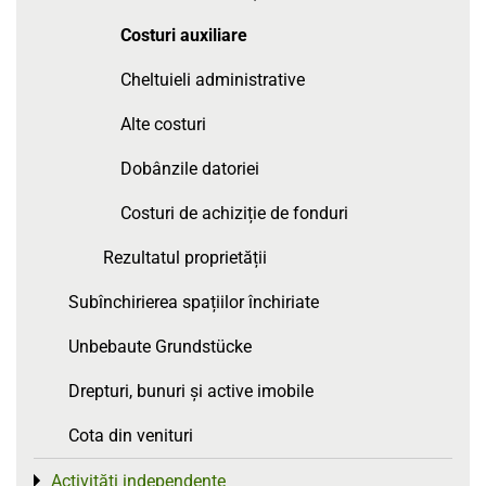
Costuri auxiliare
Cheltuieli administrative
Alte costuri
Dobânzile datoriei
Costuri de achiziție de fonduri
Rezultatul proprietății
Subînchirierea spațiilor închiriate
Unbebaute Grundstücke
Drepturi, bunuri și active imobile
Cota din venituri
Activități independente
Toggle menu